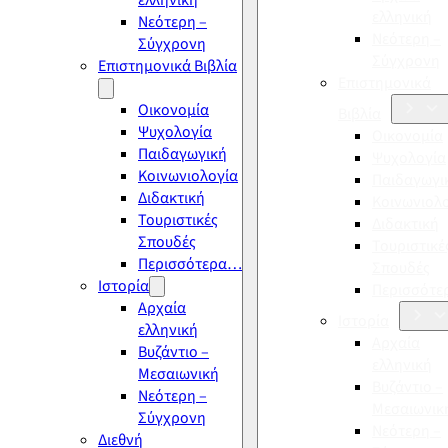
ελληνική
ελληνική
Νεότερη –
Νεότερη –
Σύγχρονη
Σύγχρονη
Επιστημονικά Βιβλία
Επιστημονικά
Οικονομία
Βιβλία
Ψυχολογία
Οικονομία
Παιδαγωγική
Ψυχολογία
Κοινωνιολογία
Παιδαγωγι
Διδακτική
Κοινωνιολ
Τουριστικές
Διδακτική
Σπουδές
Τουριστικέ
Περισσότερα…
Σπουδές
Ιστορία
Περισσότ
Αρχαία
Ιστορία
ελληνική
Αρχαία
Βυζάντιο –
ελληνική
Μεσαιωνική
Βυζάντιο –
Νεότερη –
Μεσαιωνικ
Σύγχρονη
Νεότερη –
Διεθνή