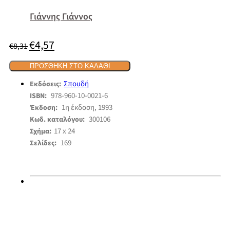
Γιάννης Γιάννος
€
4,57
Original
Η
€
8,31
price
τρέχουσα
was:
τιμή
€8,31.
ΠΡΟΣΘΉΚΗ ΣΤΟ ΚΑΛΆΘΙ
είναι:
€4,57.
Σπουδή
Εκδόσεις:
978-960-10-0021-6
ISBN:
1η έκδοση, 1993
Έκδοση:
300106
Κωδ. καταλόγου:
17 x 24
Σχήμα:
169
Σελίδες: