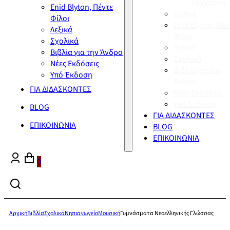
Σύγχρονη
Enid Blyton, Πέντε
Διεθνή
Φίλοι
Enid Blyton, Πέν
Λεξικά
Φίλοι
Σχολικά
Λεξικά
Βιβλία για την Άνδρο
Σχολικά
Νέες Εκδόσεις
Βιβλία για την
Υπό Έκδοση
Άνδρο
ΓΙΑ ΔΙΔΑΣΚΟΝΤΕΣ
Νέες Εκδόσεις
Υπό Έκδοση
BLOG
ΓΙΑ ΔΙΔΑΣΚΟΝΤΕΣ
ΕΠΙΚΟΙΝΩΝΙΑ
BLOG
ΕΠΙΚΟΙΝΩΝΙΑ
0
Αρχική
Βιβλία
Σχολικά
Νηπιαγωγείο
Μουσική
Γυμνάσματα Νεοελληνικής Γλώσσας