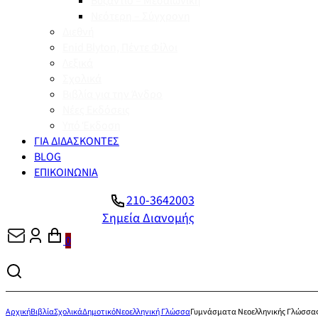
Βυζάντιο – Μεσαιωνική
Νεότερη – Σύγχρονη
Διεθνή
Enid Blyton, Πέντε Φίλοι
Λεξικά
Σχολικά
Βιβλία για την Άνδρο
Νέες Εκδόσεις
Υπό Έκδοση
ΓΙΑ ΔΙΔΑΣΚΟΝΤΕΣ
BLOG
ΕΠΙΚΟΙΝΩΝΙΑ
210-3642003
Σημεία Διανομής
0
Αρχική
Βιβλία
Σχολικά
Δημοτικό
Νεοελληνική Γλώσσα
Γυμνάσματα Νεοελληνικής Γλώσσα