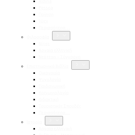
Aldina
Pessoa
Ποίηση
Ίψεν
Περισσότερα…
Φιλοσοφία
Νίτσε
Αρχαία ελληνική
Νεότερη – Σύγχρονη
Επιστημονικά Βιβλία
Οικονομία
Ψυχολογία
Παιδαγωγική
Κοινωνιολογία
Διδακτική
Τουριστικές Σπουδές
Περισσότερα…
Ιστορία
Αρχαία ελληνική