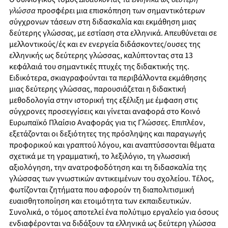
γλώσσα
προσφέρει μια επισκόπηση των σημαντικότερων
σύγχρονων τάσεων στη διδασκαλία και εκμάθηση μιας
δεύτερης γλώσσας, με εστίαση στα ελληνικά. Απευθύνεται σε
μελλοντικούς/ές και εν ενεργεία διδάσκοντες/ουσες της
ελληνικής ως δεύτερης γλώσσας, καλύπτοντας στα 13
κεφάλαιά του σημαντικές πτυχές της διδακτικής της.
Ειδικότερα, σκιαγραφούνται τα περιβάλλοντα εκμάθησης
μιας δεύτερης γλώσσας, παρουσιάζεται η διδακτική
μεθοδολογία στην ιστορική της εξέλιξη με έμφαση στις
σύγχρονες προσεγγίσεις και γίνεται αναφορά στο Κοινό
Ευρωπαϊκό Πλαίσιο Αναφοράς για τις Γλώσσες. Επιπλέον,
εξετάζονται οι δεξιότητες της πρόσληψης και παραγωγής
προφορικού και γραπτού λόγου, και αναπτύσσονται θέματα
σχετικά με τη γραμματική, το λεξιλόγιο, τη γλωσσική
αξιολόγηση, την ανατροφοδότηση και τη διδασκαλία της
γλώσσας των γνωστικών αντικειμένων του σχολείου. Τέλος,
φωτίζονται ζητήματα που αφορούν τη διαπολιτισμική
ευαισθητοποίηση και ετοιμότητα των εκπαιδευτικών.
Συνολικά, ο τόμος αποτελεί ένα πολύτιμο εργαλείο για όσους
ενδιαφέρονται να διδάξουν τα ελληνικά ως δεύτερη γλώσσα