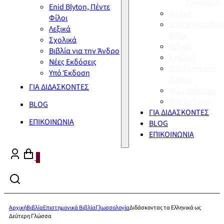
Σύγχρονη
Enid Blyton, Πέντε
Διεθνή
Φίλοι
Enid Blyton, Πέν
Λεξικά
Φίλοι
Σχολικά
Λεξικά
Βιβλία για την Άνδρο
Σχολικά
Νέες Εκδόσεις
Βιβλία για την
Υπό Έκδοση
Άνδρο
ΓΙΑ ΔΙΔΑΣΚΟΝΤΕΣ
Νέες Εκδόσεις
Υπό Έκδοση
BLOG
ΓΙΑ ΔΙΔΑΣΚΟΝΤΕΣ
ΕΠΙΚΟΙΝΩΝΙΑ
BLOG
ΕΠΙΚΟΙΝΩΝΙΑ
0
Αρχική
Βιβλία
Επιστημονικά Βιβλία
Γλωσσολογία
Διδάσκοντας τα Ελληνικά ως
Δεύτερη Γλώσσα