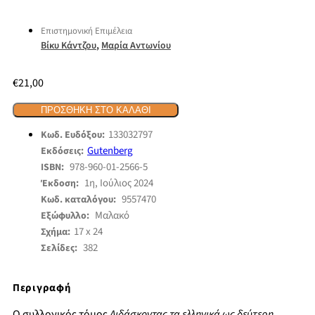
Επιστημονική Επιμέλεια
,
Βίκυ Κάντζου
Μαρία Αντωνίου
€
21,00
ΠΡΟΣΘΉΚΗ ΣΤΟ ΚΑΛΆΘΙ
133032797
Κωδ. Ευδόξου:
Gutenberg
Εκδόσεις:
978-960-01-2566-5
ISBN:
1η, Ιούλιος 2024
Έκδοση:
9557470
Κωδ. καταλόγου:
Μαλακό
Εξώφυλλο:
17 x 24
Σχήμα:
382
Σελίδες:
Περιγραφή
Ο συλλογικός τόμος
Διδάσκοντας τα ελληνικά ως δεύτερη