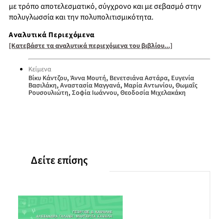
με τρόπο αποτελεσματικό, σύγχρονο και με σεβασμό στην
πολυγλωσσία και την πολυπολιτισμικότητα.
Αναλυτικά Περιεχόμενα
[Κατεβάστε τα αναλυτικά περιεχόμενα του βιβλίου...]
Κείμενα
,
,
,
Βίκυ Κάντζου
Άννα Μουτή
Βενετσιάνα Αστάρα
Ευγενία
,
,
,
Βασιλάκη
Αναστασία Μαγγανά
Μαρία Αντωνίου
Θωμαΐς
,
,
Ρουσουλιώτη
Σοφία Ιωάννου
Θεοδοσία Μιχελακάκη
Δείτε επίσης