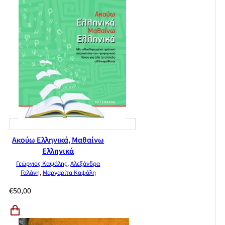
Ακούω Ελληνικά, Μαθαίνω
Ελληνικά
Γεώργιος Καψάλης
,
Αλεξάνδρα
Γαλάνη
,
Μαργαρίτα Καψάλη
€
50,00