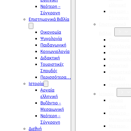
ελληνική
ελληνική
Νεότερη –
Νεότερη –
Σύγχρονη
Σύγχρονη
Επιστημονικά Βιβλία
Επιστημονικά
Οικονομία
Βιβλία
Ψυχολογία
Οικονομία
Παιδαγωγική
Ψυχολογία
Κοινωνιολογία
Παιδαγωγι
Διδακτική
Κοινωνιολ
Τουριστικές
Διδακτική
Σπουδές
Τουριστικέ
Περισσότερα…
Σπουδές
Ιστορία
Περισσότ
Αρχαία
Ιστορία
ελληνική
Αρχαία
Βυζάντιο –
ελληνική
Μεσαιωνική
Βυζάντιο –
Νεότερη –
Μεσαιωνικ
Σύγχρονη
Νεότερη –
Διεθνή