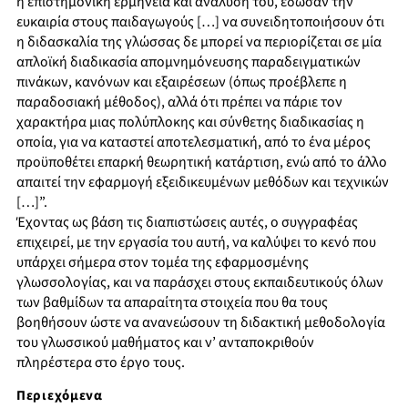
η επιστημονική ερμηνεία και ανάλυσή του, έδωσαν την
ευκαιρία στους παιδαγωγούς […] να συνειδητοποιήσουν ότι
η διδασκαλία της γλώσσας δε μπορεί να περιορίζεται σε μία
απλοϊκή διαδικασία απομνημόνευσης παραδειγματικών
πινάκων, κανόνων και εξαιρέσεων (όπως προέβλεπε η
παραδοσιακή μέθοδος), αλλά ότι πρέπει να πάριε τον
χαρακτήρα μιας πολύπλοκης και σύνθετης διαδικασίας η
οποία, για να καταστεί αποτελεσματική, από το ένα μέρος
προϋποθέτει επαρκή θεωρητική κατάρτιση, ενώ από το άλλο
απαιτεί την εφαρμογή εξειδικευμένων μεθόδων και τεχνικών
[…]”.
Έχοντας ως βάση τις διαπιστώσεις αυτές, ο συγγραφέας
επιχειρεί, με την εργασία του αυτή, να καλύψει το κενό που
υπάρχει σήμερα στον τομέα της εφαρμοσμένης
γλωσσολογίας, και να παράσχει στους εκπαιδευτικούς όλων
των βαθμίδων τα απαραίτητα στοιχεία που θα τους
βοηθήσουν ώστε να ανανεώσουν τη διδακτική μεθοδολογία
του γλωσσικού μαθήματος και ν’ ανταποκριθούν
πληρέστερα στο έργο τους.
Περιεχόμενα