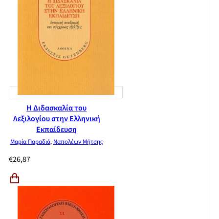
Η Διδασκαλία του
Λεξιλογίου στην Ελληνική
Εκπαίδευση
Μαρία Παραδιά
,
Ναπολέων Μήτσης
€
26,87