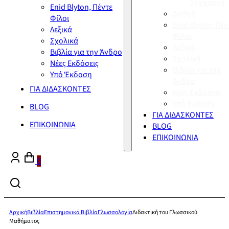
Σύγχρονη
Enid Blyton, Πέντε
Διεθνή
Φίλοι
Enid Blyton, Πέν
Λεξικά
Φίλοι
Σχολικά
Λεξικά
Βιβλία για την Άνδρο
Σχολικά
Νέες Εκδόσεις
Βιβλία για την
Υπό Έκδοση
Άνδρο
ΓΙΑ ΔΙΔΑΣΚΟΝΤΕΣ
Νέες Εκδόσεις
Υπό Έκδοση
BLOG
ΓΙΑ ΔΙΔΑΣΚΟΝΤΕΣ
ΕΠΙΚΟΙΝΩΝΙΑ
BLOG
ΕΠΙΚΟΙΝΩΝΙΑ
0
Αρχική
Βιβλία
Επιστημονικά Βιβλία
Γλωσσολογία
Διδακτική του Γλωσσικού
Μαθήματος