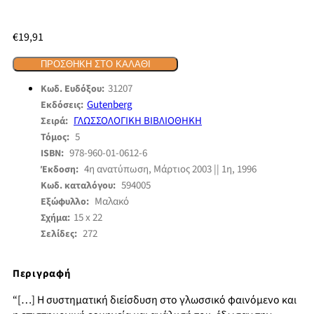
€
19,91
ΠΡΟΣΘΉΚΗ ΣΤΟ ΚΑΛΆΘΙ
31207
Κωδ. Ευδόξου:
Gutenberg
Εκδόσεις:
ΓΛΩΣΣΟΛΟΓΙΚΗ ΒΙΒΛΙΟΘΗΚΗ
Σειρά:
5
Τόμος:
978-960-01-0612-6
ISBN:
4η ανατύπωση, Μάρτιος 2003 || 1η, 1996
Έκδοση:
594005
Κωδ. καταλόγου:
Μαλακό
Εξώφυλλο:
15 x 22
Σχήμα:
272
Σελίδες:
Περιγραφή
“[…] Η συστηματική διείσδυση στο γλωσσικό φαινόμενο και