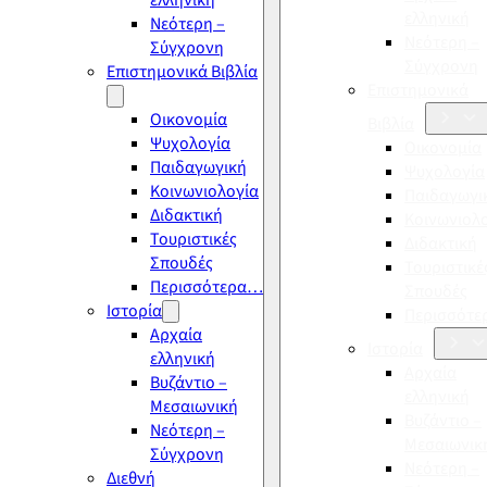
ελληνική
ελληνική
Νεότερη –
Νεότερη –
Σύγχρονη
Σύγχρονη
Επιστημονικά Βιβλία
Επιστημονικά
Οικονομία
Βιβλία
Ψυχολογία
Οικονομία
Παιδαγωγική
Ψυχολογία
Κοινωνιολογία
Παιδαγωγι
Διδακτική
Κοινωνιολ
Τουριστικές
Διδακτική
Σπουδές
Τουριστικέ
Περισσότερα…
Σπουδές
Ιστορία
Περισσότ
Αρχαία
Ιστορία
ελληνική
Αρχαία
Βυζάντιο –
ελληνική
Μεσαιωνική
Βυζάντιο –
Νεότερη –
Μεσαιωνικ
Σύγχρονη
Νεότερη –
Διεθνή