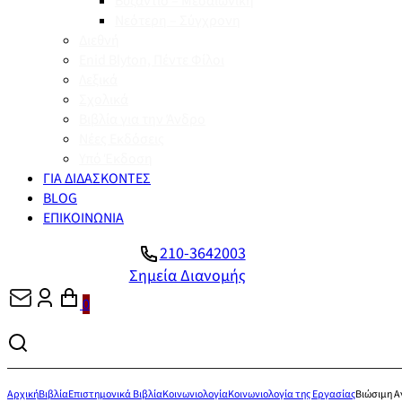
Βυζάντιο – Μεσαιωνική
Νεότερη – Σύγχρονη
Διεθνή
Enid Blyton, Πέντε Φίλοι
Λεξικά
Σχολικά
Βιβλία για την Άνδρο
Νέες Εκδόσεις
Υπό Έκδοση
ΓΙΑ ΔΙΔΑΣΚΟΝΤΕΣ
BLOG
ΕΠΙΚΟΙΝΩΝΙΑ
210-3642003
Σημεία Διανομής
0
Αρχική
Βιβλία
Επιστημονικά Βιβλία
Κοινωνιολογία
Κοινωνιολογία της Εργασίας
Βιώσιμη Α