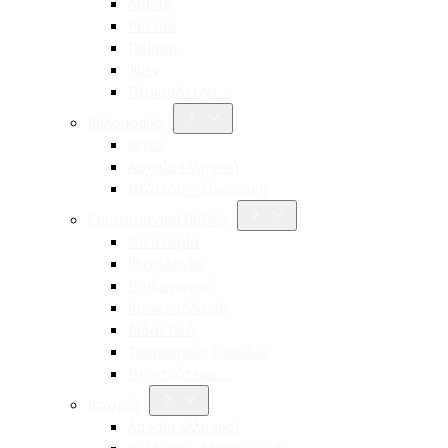
Aldina
Pessoa
Ποίηση
Ίψεν
Περισσότερα…
Φιλοσοφία
Νίτσε
Αρχαία ελληνική
Νεότερη – Σύγχρονη
Επιστημονικά Βιβλία
Οικονομία
Ψυχολογία
Παιδαγωγική
Κοινωνιολογία
Διδακτική
Τουριστικές Σπουδές
Περισσότερα…
Ιστορία
Αρχαία ελληνική