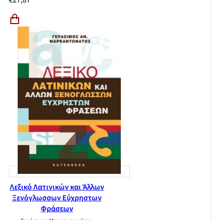
€
27,87
Λεξικό Λατινικών και Άλλων
Ξενόγλωσσων Εύχρηστων
Φράσεων