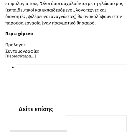
ετυμολογία τους. Όλοι όσοι ασχολούνται με τη γλώσσα μας
(εκπαιδευτικοί και εκπαιδευόμενοι, λογοτέχνες και
διανοητές, φιλέρευνοι αναγνώστες) θα ανακαλύψουν στην
παρούσα εργασία έναν πραγματικό θησαυρό.
Περιεχόμενα
Πρόλογος
Συντομογραφίες
[Περισσότερα...]
Λημματολόγιο Α-Ω
Καταλήξεις
Βιβλιογραφία
Δείτε επίσης