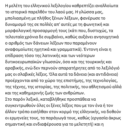
Η μελέτη του ελληνικού λεξιλογίου καθρεπτίζει αναλλοίωτα
το ιστορικό παρελθόν του λαού μας. Η γλώσσα μας,
μπολιασμένη με πλήθος ξένων λέξεων, φανέρωσε το
δυναμισμό της σε πολλές απ’ αυτές με τη φωνητική και
μορφολογική προσαρμογή τους (κάτι που, δυστυχώς, τα
τελευταία χρόνια δε συμβαίνει, καθώς αυξάνει ανησυχητικά
ο αριθμός των δάνειων λέξεων που παραμένουν
αναφομοίωτες ηχητικά και γραμματικά). Έντονη είναι η
επίδραση τόσο της λατινικής και των νεότερων
δυτικοευρωπαϊκών γλωσσών, όσο και της τουρκικής και
αραβικής, ενώ δεν περνούν απαρατήρητες από το λεξιλόγιό
μας οι σλαβικές λέξεις. Όλα αυτά τα δάνεια (και αντιδάνεια)
προέρχονται από το χώρο της επιστήμης, της τεχνολογίας,
της τέχνης, της ιστορίας, της πολιτικής, του αθλητισμού αλλά
και της καθημερινής ζωής των ανθρώπων.
Στο παρόν λεξικό, καταβλήθηκε προσπάθεια να
συγκεντρωθούν όλες οι ξένες λέξεις που με τον ένα ή τον
άλλον τρόπο εισήλθαν στον κορμό της ελληνικής, να δοθούν
οι ερμηνείες τους, τα παράγωγά τους, καθώς (εργασία άκρως
σημαντική και ενδιαφέρουσα για το μελετητή) και η