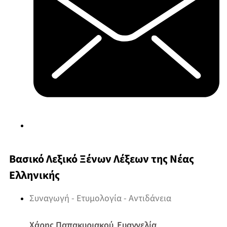
Βασικό Λεξικό Ξένων Λέξεων της Νέας
Ελληνικής
Συναγωγή - Ετυμολογία - Αντιδάνεια
Χάρης Παπακυριακού
Ευαγγελία
,