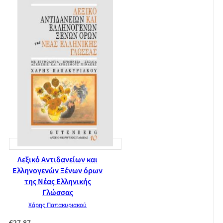
Λεξικό Αντιδανείων και
Ελληνογενών Ξένων όρων
της Νέας Ελληνικής
Γλώσσας
Χάρης Παπακυριακού