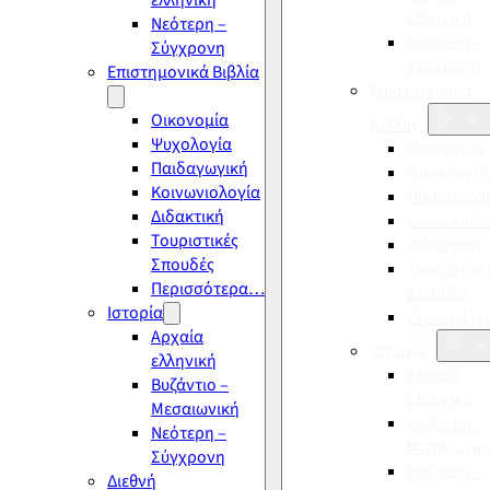
ελληνική
ελληνική
Νεότερη –
Νεότερη –
Σύγχρονη
Σύγχρονη
Επιστημονικά Βιβλία
Επιστημονικά
Οικονομία
Βιβλία
Ψυχολογία
Οικονομία
Παιδαγωγική
Ψυχολογία
Κοινωνιολογία
Παιδαγωγι
Διδακτική
Κοινωνιολ
Τουριστικές
Διδακτική
Σπουδές
Τουριστικέ
Περισσότερα…
Σπουδές
Ιστορία
Περισσότ
Αρχαία
Ιστορία
ελληνική
Αρχαία
Βυζάντιο –
ελληνική
Μεσαιωνική
Βυζάντιο –
Νεότερη –
Μεσαιωνικ
Σύγχρονη
Νεότερη –
Διεθνή