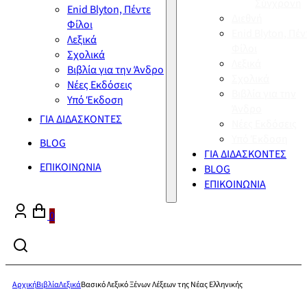
Σύγχρονη
Enid Blyton, Πέντε
Διεθνή
Φίλοι
Enid Blyton, Πέν
Λεξικά
Φίλοι
Σχολικά
Λεξικά
Βιβλία για την Άνδρο
Σχολικά
Νέες Εκδόσεις
Βιβλία για την
Υπό Έκδοση
Άνδρο
ΓΙΑ ΔΙΔΑΣΚΟΝΤΕΣ
Νέες Εκδόσεις
Υπό Έκδοση
BLOG
ΓΙΑ ΔΙΔΑΣΚΟΝΤΕΣ
ΕΠΙΚΟΙΝΩΝΙΑ
BLOG
ΕΠΙΚΟΙΝΩΝΙΑ
0
Αρχική
Βιβλία
Λεξικά
Βασικό Λεξικό Ξένων Λέξεων της Νέας Ελληνικής