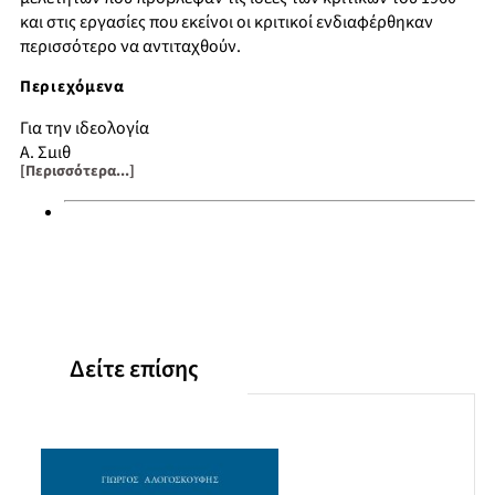
και στις εργασίες που εκείνοι οι κριτικοί ενδιαφέρθηκαν
περισσότερο να αντιταχθούν.
Περιεχόμενα
Για την ιδεολογία
Α. Σμιθ
[Περισσότερα...]
Ντ. Ρικάρντο
Η αντίδραση ενάντια στον Ρικάρντο
Τζων Στιούαρτ Μιλλ
Καρλ Μαρξ
Η "Επανάσταση" του Τζέβονς
Αναζωπύρωση της διαμάχης
Μία δεκαετία έντονης κριτικής
Δείτε επίσης