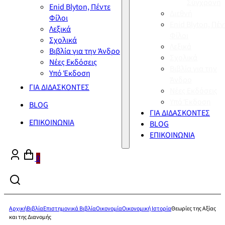
Σύγχρονη
Enid Blyton, Πέντε
Διεθνή
Φίλοι
Enid Blyton, Πέν
Λεξικά
Φίλοι
Σχολικά
Λεξικά
Βιβλία για την Άνδρο
Σχολικά
Νέες Εκδόσεις
Βιβλία για την
Υπό Έκδοση
Άνδρο
ΓΙΑ ΔΙΔΑΣΚΟΝΤΕΣ
Νέες Εκδόσεις
Υπό Έκδοση
BLOG
ΓΙΑ ΔΙΔΑΣΚΟΝΤΕΣ
ΕΠΙΚΟΙΝΩΝΙΑ
BLOG
ΕΠΙΚΟΙΝΩΝΙΑ
0
Αρχική
Βιβλία
Επιστημονικά Βιβλία
Οικονομία
Οικονομική Ιστορία
Θεωρίες της Αξίας
και της Διανομής