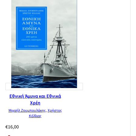
Εθνική Άμυνα και Εθνικά
Χρέη
Μιχαήλ Ζουμπουλάκης
,
Χρήστος
Κόλλιας
€
16,00