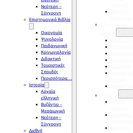
ελληνική
ελληνική
Νεότερη –
Νεότερη –
Σύγχρονη
Σύγχρονη
Επιστημονικά Βιβλία
Επιστημονικά
Οικονομία
Βιβλία
Ψυχολογία
Οικονομία
Παιδαγωγική
Ψυχολογία
Κοινωνιολογία
Παιδαγωγι
Διδακτική
Κοινωνιολ
Τουριστικές
Διδακτική
Σπουδές
Τουριστικέ
Περισσότερα…
Σπουδές
Ιστορία
Περισσότ
Αρχαία
Ιστορία
ελληνική
Αρχαία
Βυζάντιο –
ελληνική
Μεσαιωνική
Βυζάντιο –
Νεότερη –
Μεσαιωνικ
Σύγχρονη
Νεότερη –
Διεθνή