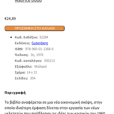
Maurice Dobb
€
24,89
ΠΡΟΣΘΉΚΗ ΣΤΟ ΚΑΛΆΘΙ
32284
Κωδ. Ευδόξου:
Gutenberg
Εκδόσεις:
978-960-01-1368-6
ISBN:
3η, 1976
Έκδοση:
550113
Κωδ. καταλόγου:
Μαλακό
Εξώφυλλο:
14 x 21
Σχήμα:
354
Σελίδες:
Περιγραφή
Το βιβλίο αναφέρεται σε μια νέα οικονομική σκέψη, στην
οποία ιδιαίτερη έμφαση δίνεται στην εργασία των νέων
μελετητών που πρόβλεψαν τις ιδέες των κριτικών του 1960