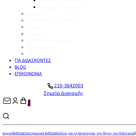
Βυζάντιο – Μεσαιωνική
Νεότερη – Σύγχρονη
Διεθνή
Enid Blyton, Πέντε Φίλοι
Λεξικά
Σχολικά
Βιβλία για την Άνδρο
Νέες Εκδόσεις
Υπό Έκδοση
ΓΙΑ ΔΙΔΑΣΚΟΝΤΕΣ
BLOG
ΕΠΙΚΟΙΝΩΝΙΑ
210-3642003
Σημεία Διανομής
0
Αρχική
Βιβλία
Επιστημονικά Βιβλία
Μελέτες για τη Λογοτεχνία, την Τέχνη, τον Πολιτισμό