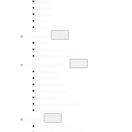
Aldina
Pessoa
Ποίηση
Ίψεν
Περισσότερα…
Φιλοσοφία
Νίτσε
Αρχαία ελληνική
Νεότερη – Σύγχρονη
Επιστημονικά Βιβλία
Οικονομία
Ψυχολογία
Παιδαγωγική
Κοινωνιολογία
Διδακτική
Τουριστικές Σπουδές
Περισσότερα…
Ιστορία
Αρχαία ελληνική