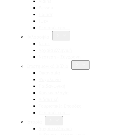
Aldina
Pessoa
Ποίηση
Ίψεν
Περισσότερα…
Φιλοσοφία
Νίτσε
Αρχαία ελληνική
Νεότερη – Σύγχρονη
Επιστημονικά Βιβλία
Οικονομία
Ψυχολογία
Παιδαγωγική
Κοινωνιολογία
Διδακτική
Τουριστικές Σπουδές
Περισσότερα…
Ιστορία
Αρχαία ελληνική