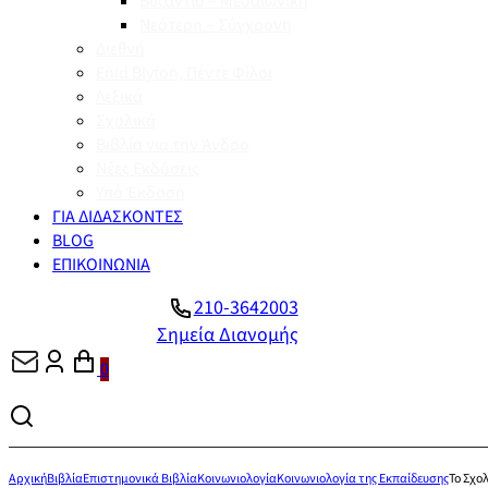
Βυζάντιο – Μεσαιωνική
Νεότερη – Σύγχρονη
Διεθνή
Enid Blyton, Πέντε Φίλοι
Λεξικά
Σχολικά
Βιβλία για την Άνδρο
Νέες Εκδόσεις
Υπό Έκδοση
ΓΙΑ ΔΙΔΑΣΚΟΝΤΕΣ
BLOG
ΕΠΙΚΟΙΝΩΝΙΑ
210-3642003
Σημεία Διανομής
0
Αρχική
Βιβλία
Επιστημονικά Βιβλία
Κοινωνιολογία
Κοινωνιολογία της Εκπαίδευσης
Το Σχολ