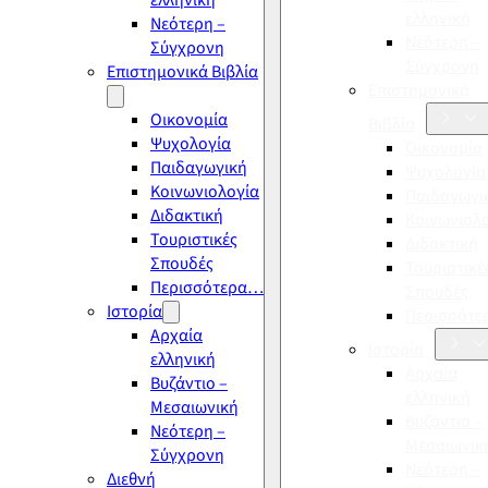
ελληνική
ελληνική
Νεότερη –
Νεότερη –
Σύγχρονη
Σύγχρονη
Επιστημονικά Βιβλία
Επιστημονικά
Οικονομία
Βιβλία
Ψυχολογία
Οικονομία
Παιδαγωγική
Ψυχολογία
Κοινωνιολογία
Παιδαγωγι
Διδακτική
Κοινωνιολ
Τουριστικές
Διδακτική
Σπουδές
Τουριστικέ
Περισσότερα…
Σπουδές
Ιστορία
Περισσότ
Αρχαία
Ιστορία
ελληνική
Αρχαία
Βυζάντιο –
ελληνική
Μεσαιωνική
Βυζάντιο –
Νεότερη –
Μεσαιωνικ
Σύγχρονη
Νεότερη –
Διεθνή