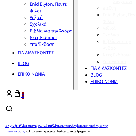
Σύγχρονη
Enid Blyton, Πέντε
Διεθνή
Φίλοι
Enid Blyton, Πέν
Λεξικά
Φίλοι
Σχολικά
Λεξικά
Βιβλία για την Άνδρο
Σχολικά
Νέες Εκδόσεις
Βιβλία για την
Υπό Έκδοση
Άνδρο
ΓΙΑ ΔΙΔΑΣΚΟΝΤΕΣ
Νέες Εκδόσεις
Υπό Έκδοση
BLOG
ΓΙΑ ΔΙΔΑΣΚΟΝΤΕΣ
ΕΠΙΚΟΙΝΩΝΙΑ
BLOG
ΕΠΙΚΟΙΝΩΝΙΑ
0
Αρχική
Βιβλία
Επιστημονικά Βιβλία
Κοινωνιολογία
Κοινωνιολογία της
Εκπαίδευσης
Τα Πανεπιστημιακά Παιδαγωγικά Τμήματα