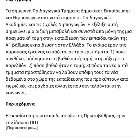
Τα σημερινά Παιδαγωγικά Τμήματα Δημοτικής Εκπαίδευσης
και Νηπιαγωγών αντικατέστησαν τις Παιδαγωγικές
Ακαδημίες και τις Σχολές Νηπιαγωγών. Η εξέλιξη αυτή
σημειώνει μια ριζική μεταβολή και συνιστά από μόνη της μια
πραγματική τομή στην εκπαίδευση των εκπαιδευτικών της
Α΄ βάθμιας εκπαίδευσης στην Ελλάδα. Το ενδιαφέρον της
παρούσας έρευνας εστιάζεται σε τρία ερωτήματα: 1) ποιες
συνθήκες οδήγησαν στη βαθιά αυτή τομή, στη ρήξη με το
παρελθόν; 2) πόσο βαθιά ήταν η τομή; 3) πόσο τα νέα αυτά
τμήματα προσπάθησαν να λάβουν υπόψη τους τα νέα
δεδομένα στο χώρο της εκπαίδευσης που προκύπτουν από
τις ριζικές και ραγδαίες αλλαγές που συντελούνται στην
κοινωνία;
Περιεχόμενα
Η εκπαίδευση των εκπαιδευτικών της Πρωτοβάθμιας πριν
την ίδρυση ΠΠΤ
[Περισσότερα...]
Η ίδρυση των ΠΠΤ
ΠΠΤ: Δέκα χρόνια μετά την ίδρυσή τους: Διοικητική ένταξη,