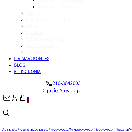
Βυζάντιο – Μεσαιωνική
Νεότερη – Σύγχρονη
Διεθνή
Enid Blyton, Πέντε Φίλοι
Λεξικά
Σχολικά
Βιβλία για την Άνδρο
Νέες Εκδόσεις
Υπό Έκδοση
ΓΙΑ ΔΙΔΑΣΚΟΝΤΕΣ
BLOG
ΕΠΙΚΟΙΝΩΝΙΑ
210-3642003
Σημεία Διανομής
0
Αρχική
Βιβλία
Επιστημονικά Βιβλία
Οικονομία
Μακροοικονομική & Οικονομική Πολιτική
Μ