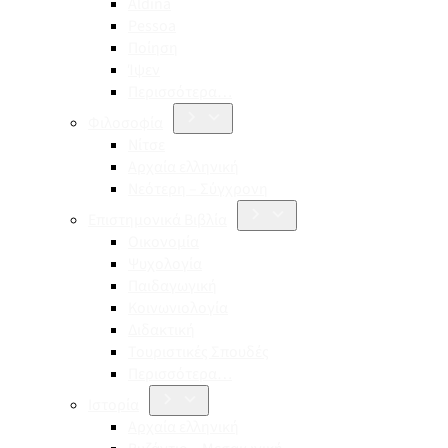
Aldina
Pessoa
Ποίηση
Ίψεν
Περισσότερα…
Φιλοσοφία
Νίτσε
Αρχαία ελληνική
Νεότερη – Σύγχρονη
Επιστημονικά Βιβλία
Οικονομία
Ψυχολογία
Παιδαγωγική
Κοινωνιολογία
Διδακτική
Τουριστικές Σπουδές
Περισσότερα…
Ιστορία
Αρχαία ελληνική