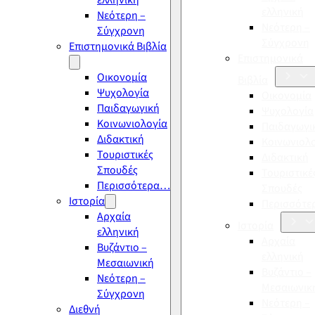
ελληνική
ελληνική
Νεότερη –
Νεότερη –
Σύγχρονη
Σύγχρονη
Επιστημονικά Βιβλία
Επιστημονικά
Οικονομία
Βιβλία
Ψυχολογία
Οικονομία
Παιδαγωγική
Ψυχολογία
Κοινωνιολογία
Παιδαγωγι
Διδακτική
Κοινωνιολ
Τουριστικές
Διδακτική
Σπουδές
Τουριστικέ
Περισσότερα…
Σπουδές
Ιστορία
Περισσότ
Αρχαία
Ιστορία
ελληνική
Αρχαία
Βυζάντιο –
ελληνική
Μεσαιωνική
Βυζάντιο –
Νεότερη –
Μεσαιωνικ
Σύγχρονη
Νεότερη –
Διεθνή