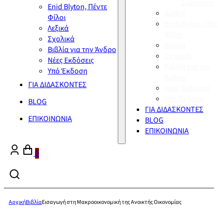
Σύγχρονη
Enid Blyton, Πέντε
Διεθνή
Φίλοι
Enid Blyton, Πέν
Λεξικά
Φίλοι
Σχολικά
Λεξικά
Βιβλία για την Άνδρο
Σχολικά
Νέες Εκδόσεις
Βιβλία για την
Υπό Έκδοση
Άνδρο
ΓΙΑ ΔΙΔΑΣΚΟΝΤΕΣ
Νέες Εκδόσεις
Υπό Έκδοση
BLOG
ΓΙΑ ΔΙΔΑΣΚΟΝΤΕΣ
ΕΠΙΚΟΙΝΩΝΙΑ
BLOG
ΕΠΙΚΟΙΝΩΝΙΑ
0
Αρχική
Βιβλία
Εισαγωγή στη Μακροοικονομική της Ανοικτής Οικονομίας