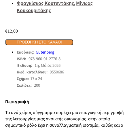
Φραγκίσκος Κουτεντάκης
Μίνωας
,
Κουκουριτάκης
€
12,00
ΠΡΟΣΘΉΚΗ ΣΤΟ ΚΑΛΆΘΙ
Gutenberg
Εκδόσεις:
978-960-01-2776-8
ISBN:
1η, Μάιος 2026
Έκδοση:
9550686
Κωδ. καταλόγου:
17 x 24
Σχήμα:
200
Σελίδες:
Περιγραφή
Το ανά χείρας σύγγραμμα παρέχει μια εισαγωγική περιγραφή
της λειτουργίας μιας ανοικτής οικονομίας, στην οποία
σημαντικό ρόλο έχει η συναλλαγματική ισοτιμία, καθώς και ο