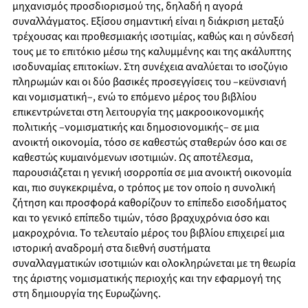
μηχανισμός προσδιορισμού της, δηλαδή η αγορά
συναλλάγματος. Εξίσου σημαντική είναι η διάκριση μεταξύ
τρέχουσας και προθεσμιακής ισοτιμίας, καθώς και η σύνδεσή
τους με το επιτόκιο μέσω της καλυμμένης και της ακάλυπτης
ισοδυναμίας επιτοκίων. Στη συνέχεια αναλύεται το ισοζύγιο
πληρωμών και οι δύο βασικές προσεγγίσεις του –κεϋνσιανή
και νομισματική–, ενώ το επόμενο μέρος του βιβλίου
επικεντρώνεται στη λειτουργία της μακροοικονομικής
πολιτικής –νομισματικής και δημοσιονομικής– σε μια
ανοικτή οικονομία, τόσο σε καθεστώς σταθερών όσο και σε
καθεστώς κυμαινόμενων ισοτιμιών. Ως αποτέλεσμα,
παρουσιάζεται η γενική ισορροπία σε μια ανοικτή οικονομία
και, πιο συγκεκριμένα, ο τρόπος με τον οποίο η συνολική
ζήτηση και προσφορά καθορίζουν το επίπεδο εισοδήματος
και το γενικό επίπεδο τιμών, τόσο βραχυχρόνια όσο και
μακροχρόνια. Το τελευταίο μέρος του βιβλίου επιχειρεί μια
ιστορική αναδρομή στα διεθνή συστήματα
συναλλαγματικών ισοτιμιών και ολοκληρώνεται με τη θεωρία
της άριστης νομισματικής περιοχής και την εφαρμογή της
στη δημιουργία της Ευρωζώνης.