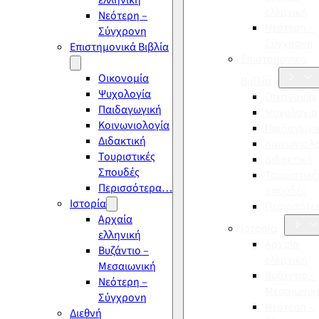
ελληνική
ελληνική
Νεότερη –
Νεότερη –
Σύγχρονη
Σύγχρονη
Επιστημονικά Βιβλία
Επιστημονικά
Οικονομία
Βιβλία
Ψυχολογία
Οικονομία
Παιδαγωγική
Ψυχολογία
Κοινωνιολογία
Παιδαγωγι
Διδακτική
Κοινωνιολ
Τουριστικές
Διδακτική
Σπουδές
Τουριστικέ
Περισσότερα…
Σπουδές
Ιστορία
Περισσότ
Αρχαία
Ιστορία
ελληνική
Αρχαία
Βυζάντιο –
ελληνική
Μεσαιωνική
Βυζάντιο –
Νεότερη –
Μεσαιωνικ
Σύγχρονη
Νεότερη –
Διεθνή