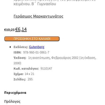
κειμένου. Β΄ Γυμνασίου
Γεράσιμος Μαρκαντωνάτος
€
6,14
Original
Η
€
10,23
price
τρέχουσα
was:
τιμή
ΠΡΟΣΘΉΚΗ ΣΤΟ ΚΑΛΆΘΙ
€10,23.
είναι:
€6,14.
Gutenberg
Εκδόσεις:
978-960-01-0861-7
ISBN:
1η ανατύπωση, Φεβρουάριος 2002 (1η έκδοση,
Έκδοση:
2000)
9110147
Κωδ. καταλόγου:
14 x 21
Σχήμα:
295
Σελίδες:
Περιεχόμενα
Πρόλογος