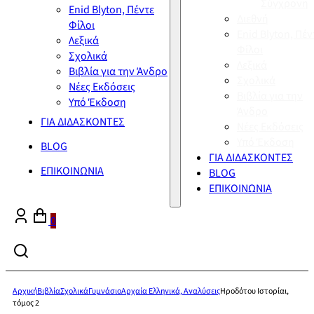
Σύγχρονη
Enid Blyton, Πέντε
Διεθνή
Φίλοι
Enid Blyton, Πέν
Λεξικά
Φίλοι
Σχολικά
Λεξικά
Βιβλία για την Άνδρο
Σχολικά
Νέες Εκδόσεις
Βιβλία για την
Υπό Έκδοση
Άνδρο
ΓΙΑ ΔΙΔΑΣΚΟΝΤΕΣ
Νέες Εκδόσεις
Υπό Έκδοση
BLOG
ΓΙΑ ΔΙΔΑΣΚΟΝΤΕΣ
ΕΠΙΚΟΙΝΩΝΙΑ
BLOG
ΕΠΙΚΟΙΝΩΝΙΑ
0
Αρχική
Βιβλία
Σχολικά
Γυμνάσιο
Αρχαία Ελληνικά, Αναλύσεις
Ηροδότου Ιστορίαι,
τόμος 2