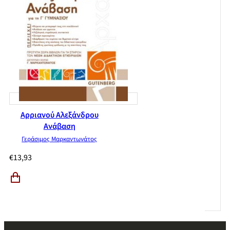
Αρριανού Αλεξάνδρου
Ανάβαση
Γεράσιμος Μαρκαντωνάτος
€
13,93