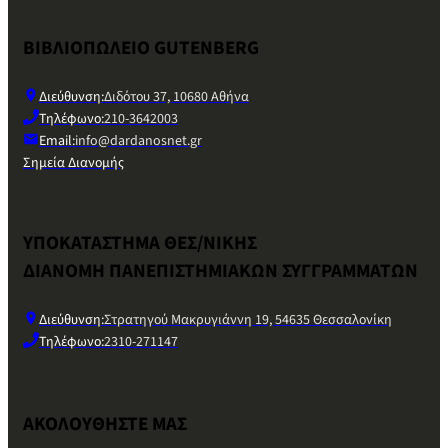
ΒΙΒΛΙΟΠΩΛΕΙΟ GUTENBERG
Διεύθυνση:
Διδότου 37, 10680 Αθήνα
Τηλέφωνο:
210-3642003
Email:
info@dardanosnet.gr
Σημεία Διανομής
ΥΠΟΚΑΤΑΣΤΗΜΑ ΘΕΣ/ΝΙΚΗΣ
ΔΙΑΝΟΜΗ ΠΑΝΕΠΙΣΤΗΜΙΑΚΩΝ ΣΥΓΓΡΑΜΜΑΤΩΝ
Διεύθυνση:
Στρατηγού Μακρυγιάννη 19, 54635 Θεσσαλονίκη
Τηλέφωνο:
2310-271147
ΑΚΟΛΟΥΘΗΣΤΕ ΜΑΣ