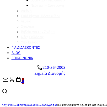
Βυζάντιο – Μεσαιωνική
Νεότερη – Σύγχρονη
Διεθνή
Enid Blyton, Πέντε Φίλοι
Λεξικά
Σχολικά
Βιβλία για την Άνδρο
Νέες Εκδόσεις
Υπό Έκδοση
ΓΙΑ ΔΙΔΑΣΚΟΝΤΕΣ
BLOG
ΕΠΙΚΟΙΝΩΝΙΑ
210-3642003
Σημεία Διανομής
0
Αρχική
Βιβλία
Επιστημονικά Βιβλία
Λαογραφία
Το Εικοσιένα και το Δημοτικό μας Τραγούδ