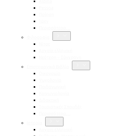
Aldina
Pessoa
Ποίηση
Ίψεν
Περισσότερα…
Φιλοσοφία
Νίτσε
Αρχαία ελληνική
Νεότερη – Σύγχρονη
Επιστημονικά Βιβλία
Οικονομία
Ψυχολογία
Παιδαγωγική
Κοινωνιολογία
Διδακτική
Τουριστικές Σπουδές
Περισσότερα…
Ιστορία
Αρχαία ελληνική