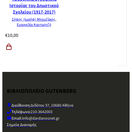
Ιστορίας του Δημοτικού
Σχολείου (1917-2017)
Σήφης (Ιωσήφ) Μπουζάκης
,
Ευαγγελία Κανταρτζή
€
10,00
ΒΙΒΛΙΟΠΩΛΕΙΟ GUTENBERG
Διεύθυνση:
Διδότου 37, 10680 Αθήνα
Τηλέφωνο:
210-3642003
Email:
info@dardanosnet.gr
Σημεία Διανομής