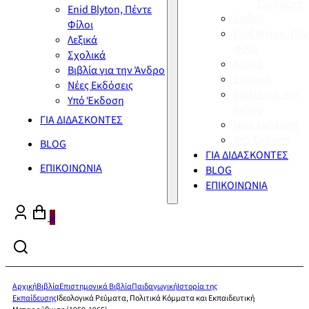
Σύγχρονη
Enid Blyton, Πέντε
Διεθνή
Φίλοι
Enid Blyton, Πέν
Λεξικά
Φίλοι
Σχολικά
Λεξικά
Βιβλία για την Άνδρο
Σχολικά
Νέες Εκδόσεις
Βιβλία για την
Υπό Έκδοση
Άνδρο
ΓΙΑ ΔΙΔΑΣΚΟΝΤΕΣ
Νέες Εκδόσεις
Υπό Έκδοση
BLOG
ΓΙΑ ΔΙΔΑΣΚΟΝΤΕΣ
ΕΠΙΚΟΙΝΩΝΙΑ
BLOG
ΕΠΙΚΟΙΝΩΝΙΑ
0
Αρχική
Βιβλία
Επιστημονικά Βιβλία
Παιδαγωγική
Ιστορία της
Εκπαίδευσης
Ιδεολογικά Ρεύματα, Πολιτικά Κόμματα και Εκπαιδευτική