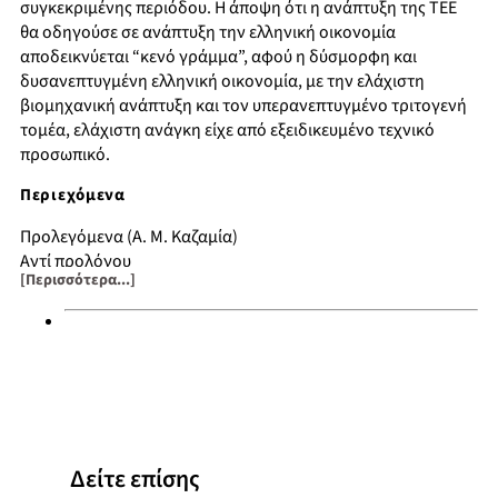
συγκεκριμένης περιόδου. Η άποψη ότι η ανάπτυξη της ΤΕΕ
θα οδηγούσε σε ανάπτυξη την ελληνική οικονομία
αποδεικνύεται “κενό γράμμα”, αφού η δύσμορφη και
δυσανεπτυγμένη ελληνική οικονομία, με την ελάχιστη
βιομηχανική ανάπτυξη και τον υπερανεπτυγμένο τριτογενή
τομέα, ελάχιστη ανάγκη είχε από εξειδικευμένο τεχνικό
προσωπικό.
Περιεχόμενα
Προλεγόμενα (Α. Μ. Καζαμία)
Αντί προλόγου
[Περισσότερα...]
Εισαγωγή
Η οικονομία και η κοινωνία στην Ελλάδα (1950-65)
Πολιτικά κόμματα
ιδεολογία – Εκπαίδευση
Εθνική ριζοσπαστική ένωση
Ένωση κέντρου
Ενιαία δημοκρατική αριστερά
Κρίσεις – συγκρίσεις – συμπεράσματα
Δείτε επίσης
Βιβλιογραφία