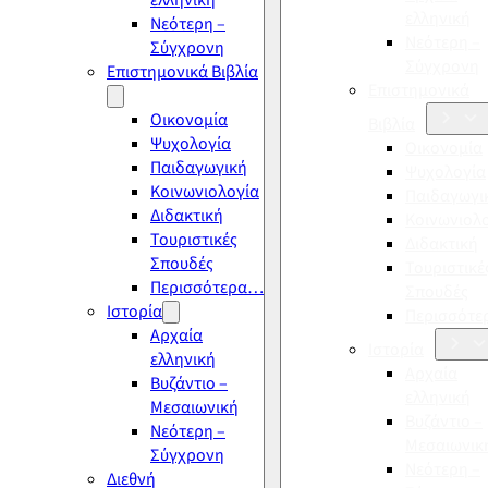
ελληνική
ελληνική
Νεότερη –
Νεότερη –
Σύγχρονη
Σύγχρονη
Επιστημονικά Βιβλία
Επιστημονικά
Οικονομία
Βιβλία
Ψυχολογία
Οικονομία
Παιδαγωγική
Ψυχολογία
Κοινωνιολογία
Παιδαγωγι
Διδακτική
Κοινωνιολ
Τουριστικές
Διδακτική
Σπουδές
Τουριστικέ
Περισσότερα…
Σπουδές
Ιστορία
Περισσότ
Αρχαία
Ιστορία
ελληνική
Αρχαία
Βυζάντιο –
ελληνική
Μεσαιωνική
Βυζάντιο –
Νεότερη –
Μεσαιωνικ
Σύγχρονη
Νεότερη –
Διεθνή