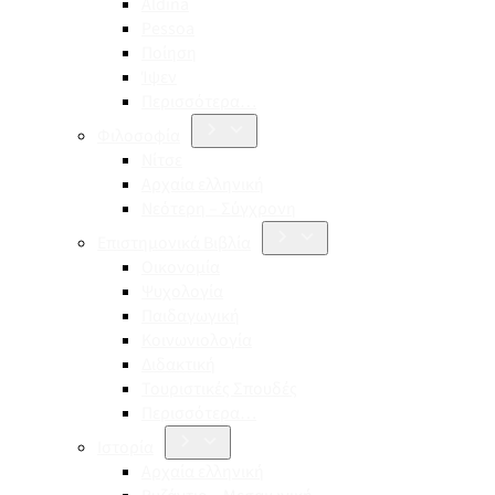
Aldina
Pessoa
Ποίηση
Ίψεν
Περισσότερα…
Φιλοσοφία
Νίτσε
Αρχαία ελληνική
Νεότερη – Σύγχρονη
Επιστημονικά Βιβλία
Οικονομία
Ψυχολογία
Παιδαγωγική
Κοινωνιολογία
Διδακτική
Τουριστικές Σπουδές
Περισσότερα…
Ιστορία
Αρχαία ελληνική