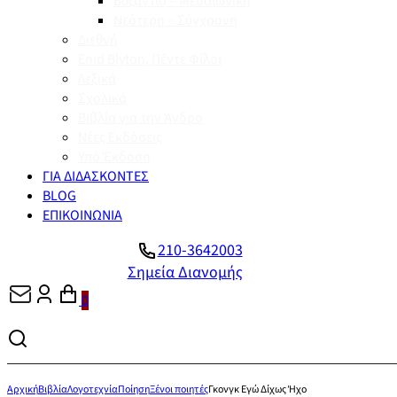
Βυζάντιο – Μεσαιωνική
Νεότερη – Σύγχρονη
Διεθνή
Enid Blyton, Πέντε Φίλοι
Λεξικά
Σχολικά
Βιβλία για την Άνδρο
Νέες Εκδόσεις
Υπό Έκδοση
ΓΙΑ ΔΙΔΑΣΚΟΝΤΕΣ
BLOG
ΕΠΙΚΟΙΝΩΝΙΑ
210-3642003
Σημεία Διανομής
0
Αρχική
Βιβλία
Λογοτεχνία
Ποίηση
Ξένοι ποιητές
Γκονγκ Εγώ Δίχως Ήχο