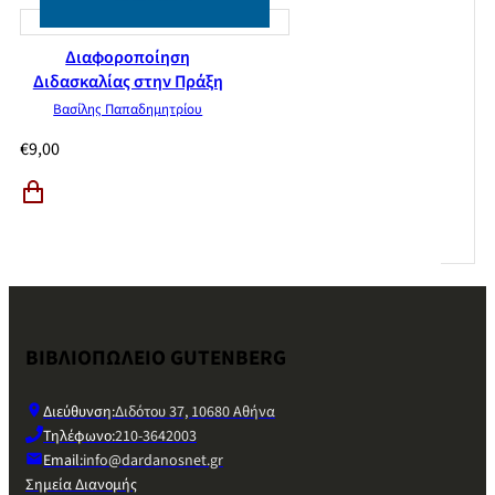
Διαφοροποίηση
Διδασκαλίας στην Πράξη
Βασίλης Παπαδημητρίου
€
9,00
ΒΙΒΛΙΟΠΩΛΕΙΟ GUTENBERG
Διεύθυνση:
Διδότου 37, 10680 Αθήνα
Τηλέφωνο:
210-3642003
Email:
info@dardanosnet.gr
Σημεία Διανομής