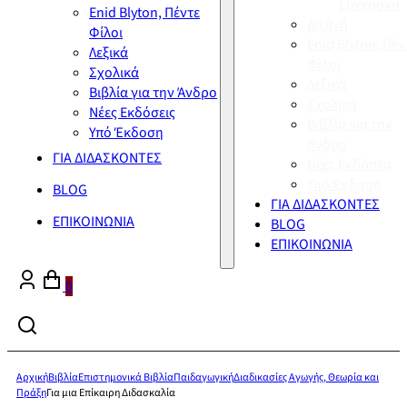
Σύγχρονη
Enid Blyton, Πέντε
Διεθνή
Φίλοι
Enid Blyton, Πέν
Λεξικά
Φίλοι
Σχολικά
Λεξικά
Βιβλία για την Άνδρο
Σχολικά
Νέες Εκδόσεις
Βιβλία για την
Υπό Έκδοση
Άνδρο
ΓΙΑ ΔΙΔΑΣΚΟΝΤΕΣ
Νέες Εκδόσεις
Υπό Έκδοση
BLOG
ΓΙΑ ΔΙΔΑΣΚΟΝΤΕΣ
ΕΠΙΚΟΙΝΩΝΙΑ
BLOG
ΕΠΙΚΟΙΝΩΝΙΑ
0
Αρχική
Βιβλία
Επιστημονικά Βιβλία
Παιδαγωγική
Διαδικασίες Αγωγής, Θεωρία και
Πράξη
Για μια Επίκαιρη Διδασκαλία