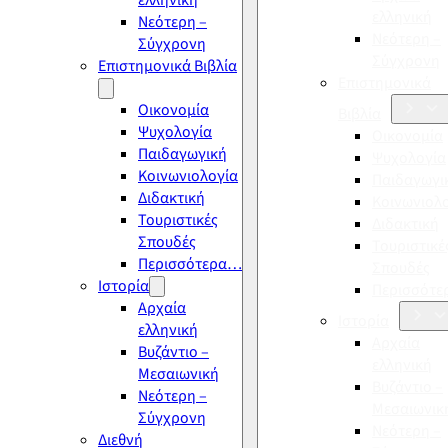
ελληνική
ελληνική
Νεότερη –
Νεότερη –
Σύγχρονη
Σύγχρονη
Επιστημονικά Βιβλία
Επιστημονικά
Οικονομία
Βιβλία
Ψυχολογία
Οικονομία
Παιδαγωγική
Ψυχολογία
Κοινωνιολογία
Παιδαγωγι
Διδακτική
Κοινωνιολ
Τουριστικές
Διδακτική
Σπουδές
Τουριστικέ
Περισσότερα…
Σπουδές
Ιστορία
Περισσότ
Αρχαία
Ιστορία
ελληνική
Αρχαία
Βυζάντιο –
ελληνική
Μεσαιωνική
Βυζάντιο –
Νεότερη –
Μεσαιωνικ
Σύγχρονη
Νεότερη –
Διεθνή