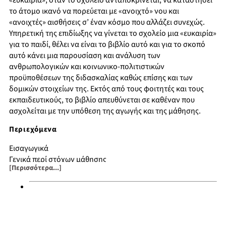
«ευκαιρία», όταν το σχολείο ανταποκρίνεται, να καταστήσει
το άτομο ικανό να πορεύεται με «ανοιχτό» νου και
«ανοιχτές» αισθήσεις σ’ έναν κόσμο που αλλάζει συνεχώς.
Υπηρετική της επιδίωξης να γίνεται το σχολείο μια «ευκαιρία»
για το παιδί, θέλει να είναι το βιβλίο αυτό και για το σκοπό
αυτό κάνει μια παρουσίαση και ανάλυση των
ανθρωπολογικών και κοινωνικο-πολιτιστικών
προϋποθέσεων της διδασκαλίας καθώς επίσης και των
δομικών στοιχείων της. Εκτός από τους φοιτητές και τους
εκπαιδευτικούς, το βιβλίο απευθύνεται σε καθέναν που
ασχολείται με την υπόθεση της αγωγής και της μάθησης.
Περιεχόμενα
Εισαγωγικά
Γενικά περί στόχων μάθησης
[Περισσότερα...]
Διδακτική ύλη και μάθηση
Διδακτική ανάλυση
Παράγοντες και προϋποθέσεις της διδασκαλίας
Παιδαγωγική σχέση
Περί δασκαλικής προσωπικότητας