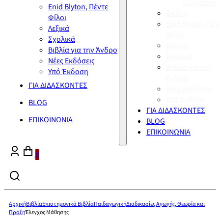
Σύγχρονη
Enid Blyton, Πέντε
Διεθνή
Φίλοι
Enid Blyton, Πέν
Λεξικά
Φίλοι
Σχολικά
Λεξικά
Βιβλία για την Άνδρο
Σχολικά
Νέες Εκδόσεις
Βιβλία για την
Υπό Έκδοση
Άνδρο
ΓΙΑ ΔΙΔΑΣΚΟΝΤΕΣ
Νέες Εκδόσεις
Υπό Έκδοση
BLOG
ΓΙΑ ΔΙΔΑΣΚΟΝΤΕΣ
ΕΠΙΚΟΙΝΩΝΙΑ
BLOG
ΕΠΙΚΟΙΝΩΝΙΑ
0
Αρχική
Βιβλία
Επιστημονικά Βιβλία
Παιδαγωγική
Διαδικασίες Αγωγής, Θεωρία και
Πράξη
Έλεγχος Μάθησης