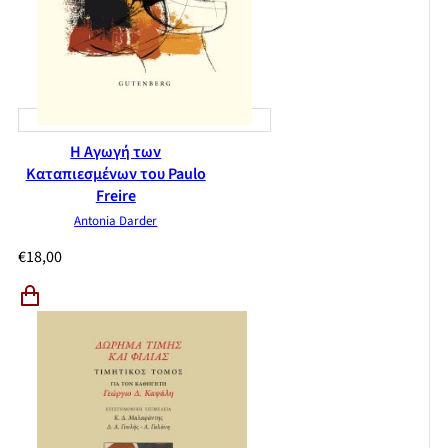
Η Αγωγή των
Καταπιεσμένων του Paulo
Freire
Antonia Darder
€
18,00