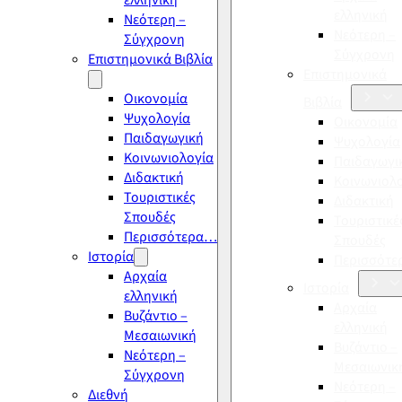
ελληνική
ελληνική
Νεότερη –
Νεότερη –
Σύγχρονη
Σύγχρονη
Επιστημονικά Βιβλία
Επιστημονικά
Οικονομία
Βιβλία
Ψυχολογία
Οικονομία
Παιδαγωγική
Ψυχολογία
Κοινωνιολογία
Παιδαγωγι
Διδακτική
Κοινωνιολ
Τουριστικές
Διδακτική
Σπουδές
Τουριστικέ
Περισσότερα…
Σπουδές
Ιστορία
Περισσότ
Αρχαία
Ιστορία
ελληνική
Αρχαία
Βυζάντιο –
ελληνική
Μεσαιωνική
Βυζάντιο –
Νεότερη –
Μεσαιωνικ
Σύγχρονη
Νεότερη –
Διεθνή