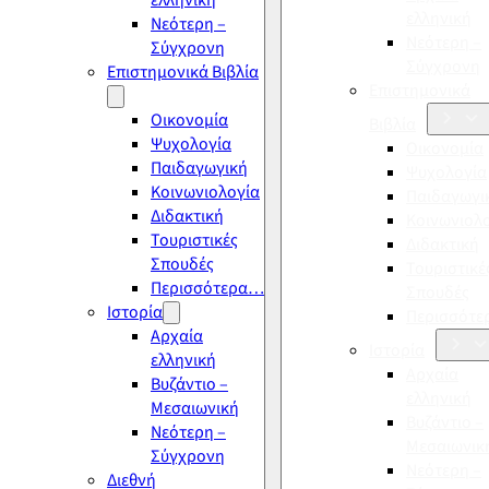
ελληνική
ελληνική
Νεότερη –
Νεότερη –
Σύγχρονη
Σύγχρονη
Επιστημονικά Βιβλία
Επιστημονικά
Οικονομία
Βιβλία
Ψυχολογία
Οικονομία
Παιδαγωγική
Ψυχολογία
Κοινωνιολογία
Παιδαγωγι
Διδακτική
Κοινωνιολ
Τουριστικές
Διδακτική
Σπουδές
Τουριστικέ
Περισσότερα…
Σπουδές
Ιστορία
Περισσότ
Αρχαία
Ιστορία
ελληνική
Αρχαία
Βυζάντιο –
ελληνική
Μεσαιωνική
Βυζάντιο –
Νεότερη –
Μεσαιωνικ
Σύγχρονη
Νεότερη –
Διεθνή