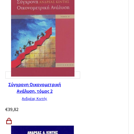
Σύγχρονη Οικονομετρική
Ανάλυση, τόμος 2
Ανδρέας Κιντής
€
39,82