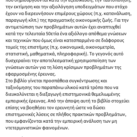
που δημιουργούνται κατά την εξειδίκευση, την ταυτοποίηση,
την εκτίμηση και την αξιολόγηση υποδειγμάτων που στόχο
έχουν να διερευνήσουν επιμέρους χώρους (π.χ. κατανάλωση,
παραγωγή κλπ.) της πραγματικής οικονομικής ζωής. Για την
αντιμετώπιση των προβλημάτων αυτών έχει αναπτυχθεί
κατά την τελευταία 50ετία ένα αξιόλογο απόθεμα γνώσεων
και τεχνικών που όμως είναι κατεσπαρμένο σε διάφορους
τομείς της επιστήμης (π.χ. οικονομικά, οικονομετρία,
στατιστική, μαθηματικά, πληροφορική). Το γεγονός αυτό
δυσχεραίνει την αποτελεσματική χρησιμοποίηση των
γνώσεων αυτών για τη λύση κρίσιμων προβλημάτων της
εφαρμοσμένης έρευνας.
Στο βιβλίο γίνεται προσπάθεια συγκέντρωσης και
ταξινόμησης του παραπάνω υλικού κατά τρόπο που να
διευκολύνεται η διεξαγωγή επιστημονικά θεμελιωμένης
εμπειρικής έρευνας. Από την άποψη αυτή το βιβλίο στοχεύει
επίσης να βοηθήσει τον ερευνητή ώστε να δώσει
επιστημονικές λύσεις σε πλήθος πρακτικών προβλημάτων,
που εμφανίζονται κατά την εμπειρική ανάλυση των μη
ντετερμινιστικών φαινομένων.