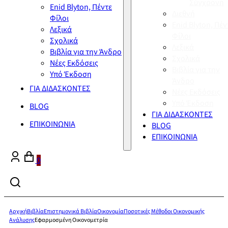
Σύγχρονη
Enid Blyton, Πέντε
Διεθνή
Φίλοι
Enid Blyton, Πέν
Λεξικά
Φίλοι
Σχολικά
Λεξικά
Βιβλία για την Άνδρο
Σχολικά
Νέες Εκδόσεις
Βιβλία για την
Υπό Έκδοση
Άνδρο
ΓΙΑ ΔΙΔΑΣΚΟΝΤΕΣ
Νέες Εκδόσεις
Υπό Έκδοση
BLOG
ΓΙΑ ΔΙΔΑΣΚΟΝΤΕΣ
ΕΠΙΚΟΙΝΩΝΙΑ
BLOG
ΕΠΙΚΟΙΝΩΝΙΑ
0
Αρχική
Βιβλία
Επιστημονικά Βιβλία
Οικονομία
Ποσοτικές Μέθοδοι Οικονομικής
Ανάλυσης
Εφαρμοσμένη Οικονομετρία