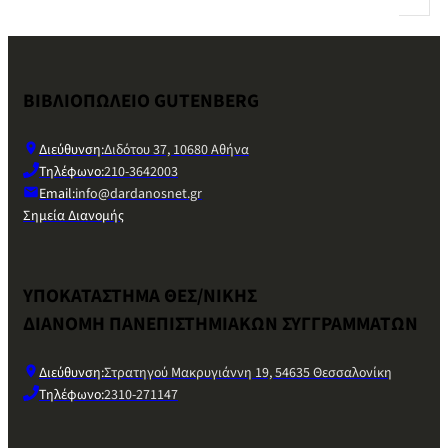
ΒΙΒΛΙΟΠΩΛΕΙΟ GUTENBERG
Διεύθυνση:
Διδότου 37, 10680 Αθήνα
Τηλέφωνο:
210-3642003
Email:
info@dardanosnet.gr
Σημεία Διανομής
ΥΠΟΚΑΤΑΣΤΗΜΑ ΘΕΣ/ΝΙΚΗΣ
ΔΙΑΝΟΜΗ ΠΑΝΕΠΙΣΤΗΜΙΑΚΩΝ ΣΥΓΓΡΑΜΜΑΤΩΝ
Διεύθυνση:
Στρατηγού Μακρυγιάννη 19, 54635 Θεσσαλονίκη
Τηλέφωνο:
2310-271147