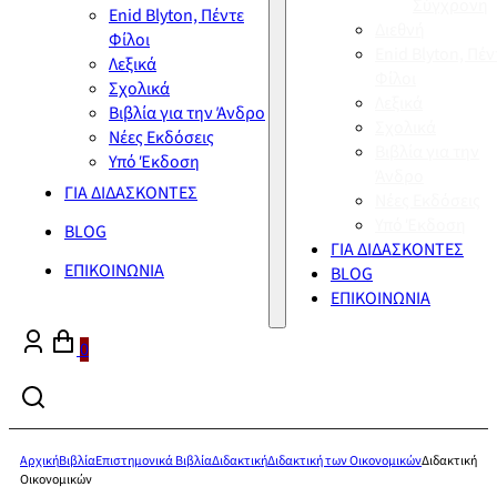
Σύγχρονη
Enid Blyton, Πέντε
Διεθνή
Φίλοι
Enid Blyton, Πέν
Λεξικά
Φίλοι
Σχολικά
Λεξικά
Βιβλία για την Άνδρο
Σχολικά
Νέες Εκδόσεις
Βιβλία για την
Υπό Έκδοση
Άνδρο
ΓΙΑ ΔΙΔΑΣΚΟΝΤΕΣ
Νέες Εκδόσεις
Υπό Έκδοση
BLOG
ΓΙΑ ΔΙΔΑΣΚΟΝΤΕΣ
ΕΠΙΚΟΙΝΩΝΙΑ
BLOG
ΕΠΙΚΟΙΝΩΝΙΑ
0
Αρχική
Βιβλία
Επιστημονικά Βιβλία
Διδακτική
Διδακτική των Οικονομικών
Διδακτική
Οικονομικών