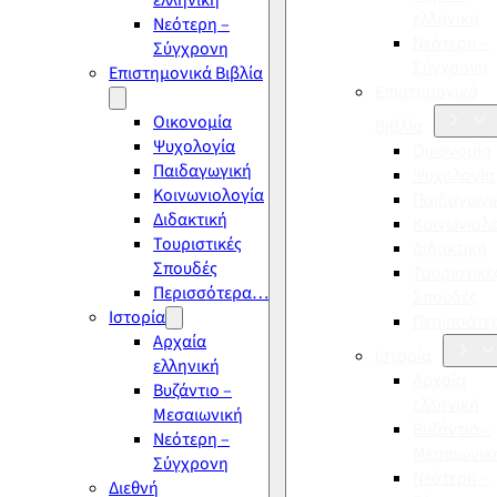
ελληνική
ελληνική
Νεότερη –
Νεότερη –
Σύγχρονη
Σύγχρονη
Επιστημονικά Βιβλία
Επιστημονικά
Οικονομία
Βιβλία
Ψυχολογία
Οικονομία
Παιδαγωγική
Ψυχολογία
Κοινωνιολογία
Παιδαγωγι
Διδακτική
Κοινωνιολ
Τουριστικές
Διδακτική
Σπουδές
Τουριστικέ
Περισσότερα…
Σπουδές
Ιστορία
Περισσότ
Αρχαία
Ιστορία
ελληνική
Αρχαία
Βυζάντιο –
ελληνική
Μεσαιωνική
Βυζάντιο –
Νεότερη –
Μεσαιωνικ
Σύγχρονη
Νεότερη –
Διεθνή