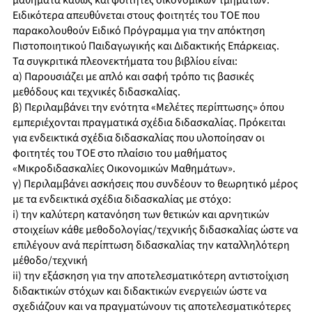
μαθήματα καθώς και φοιτητές οικονομικών τμημάτων.
Ειδικότερα απευθύνεται στους φοιτητές του ΤΟΕ που
παρακολουθούν Ειδικό Πρόγραμμα για την απόκτηση
Πιστοποιητικού Παιδαγωγικής και Διδακτικής Επάρκειας.
Τα συγκριτικά πλεονεκτήματα του βιβλίου είναι:
α) Παρουσιάζει με απλό και σαφή τρόπο τις βασικές
μεθόδους και τεχνικές διδασκαλίας.
β) Περιλαμβάνει την ενότητα «Μελέτες περίπτωσης» όπου
εμπεριέχονται πραγματικά σχέδια διδασκαλίας. Πρόκειται
για ενδεικτικά σχέδια διδασκαλίας που υλοποίησαν οι
φοιτητές του ΤΟΕ στο πλαίσιο του μαθήματος
«Μικροδιδασκαλίες Οικονομικών Μαθημάτων».
γ) Περιλαμβάνει ασκήσεις που συνδέουν το θεωρητικό μέρος
με τα ενδεικτικά σχέδια διδασκαλίας με στόχο:
i) την καλύτερη κατανόηση των θετικών και αρνητικών
στοιχείων κάθε μεθοδολογίας/τεχνικής διδασκαλίας ώστε να
επιλέγουν ανά περίπτωση διδασκαλίας την καταλληλότερη
μέθοδο/τεχνική
ii) την εξάσκηση για την αποτελεσματικότερη αντιστοίχιση
διδακτικών στόχων και διδακτικών ενεργειών ώστε να
σχεδιάζουν και να πραγματώνουν τις αποτελεσματικότερες