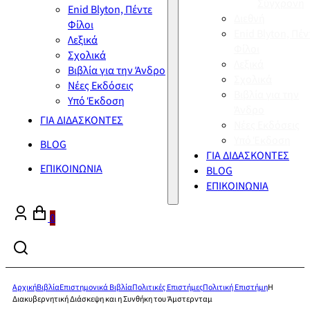
Σύγχρονη
Enid Blyton, Πέντε
Διεθνή
Φίλοι
Enid Blyton, Πέν
Λεξικά
Φίλοι
Σχολικά
Λεξικά
Βιβλία για την Άνδρο
Σχολικά
Νέες Εκδόσεις
Βιβλία για την
Υπό Έκδοση
Άνδρο
ΓΙΑ ΔΙΔΑΣΚΟΝΤΕΣ
Νέες Εκδόσεις
Υπό Έκδοση
BLOG
ΓΙΑ ΔΙΔΑΣΚΟΝΤΕΣ
ΕΠΙΚΟΙΝΩΝΙΑ
BLOG
ΕΠΙΚΟΙΝΩΝΙΑ
0
Αρχική
Βιβλία
Επιστημονικά Βιβλία
Πολιτικές Επιστήμες
Πολιτική Επιστήμη
Η
Διακυβερνητική Διάσκεψη και η Συνθήκη του Άμστερνταμ