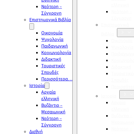
ελληνική
ελληνική
Νεότερη –
Νεότερη –
Σύγχρονη
Σύγχρονη
Επιστημονικά Βιβλία
Επιστημονικά
Οικονομία
Βιβλία
Ψυχολογία
Οικονομία
Παιδαγωγική
Ψυχολογία
Κοινωνιολογία
Παιδαγωγι
Διδακτική
Κοινωνιολ
Τουριστικές
Διδακτική
Σπουδές
Τουριστικέ
Περισσότερα…
Σπουδές
Ιστορία
Περισσότ
Αρχαία
Ιστορία
ελληνική
Αρχαία
Βυζάντιο –
ελληνική
Μεσαιωνική
Βυζάντιο –
Νεότερη –
Μεσαιωνικ
Σύγχρονη
Νεότερη –
Διεθνή