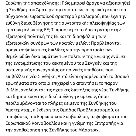
Ευρώπη της απασχόλησης; Πώς μπορεί άραγε να αξιοποιηθεί
η Συνθήκη του Άμστερνταμ από το πλειοψηφικό ρεύμα του
σύγχρονου ευρωπαϊκού αριστερού ρεαλισμού, που έχει την
ευθύνη διακυβέρνησης της συντριπτικής πλειοψηφίας των
κρατών μελών της ΕΕ; Τι προσφέρει το Άμστερνταμ στην
εξωτερική πολιτική της ΕΕ και τη διασφάλιση των
εξωτερικών συνόρων των κρατών μελών; Προβλέπονται
άραγε ασφαλιστικές δικλίδες για την προστασία των
θεμελιωδών δικαιωμάτων των πολιτών της Ένωσης ενόψει
της ενσωμάτωσης του κεκτημένου του Σενγκέν και της
αστυνομικής συνεργασίας σε ποινικές υποθέσεις που
επιβάλλει η νέα Συνθήκη; Αυτά είναι ορισμένα από τα βασικά
ερωτήματα στα οποία επιχειρεί να απαντήσει το παρόν
βιβλίο, αναλύοντας τις σχετικές διατάξεις της νέας Συνθήκης
και δημοσιεύοντας ειδική συλλογή κειμένων, όπου
περιλαμβάνονται το πλήρες κείμενο της Συνθήκης του
Άμστερνταμ, η έκθεση της Ομάδας Προβληματισμού, οι
αποφάσεις του Ευρωπαϊκού Συμβουλίου, τα ψηφίσματα του
Ευρωπαϊκού Κοινοβουλίου και η γνώμη της Επιτροπής για
την αναθεώρηση της Συνθήκης του Μάαστριχ.