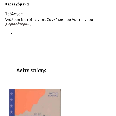
Περιεχόμενα
Πρόλογος
Ανάλυση διατάξεων της Συνθήκης του Άμστερνταμ
[Περισσότερα...]
Συνθήκη του Άμστερνταμ
Έκθεση της Ομάδας Προβληματισμού
Ευρωπαϊκό Κοινοβούλιο
Ευρωπαϊκό Συμβούλιο
Επιτροπή των Ευρωπαϊκών Κοινοτήτων
Δείτε επίσης