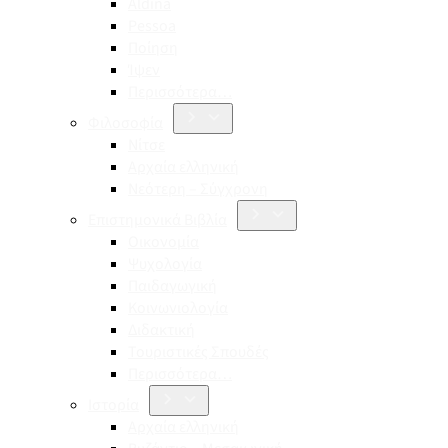
Aldina
Pessoa
Ποίηση
Ίψεν
Περισσότερα…
Φιλοσοφία
Νίτσε
Αρχαία ελληνική
Νεότερη – Σύγχρονη
Επιστημονικά Βιβλία
Οικονομία
Ψυχολογία
Παιδαγωγική
Κοινωνιολογία
Διδακτική
Τουριστικές Σπουδές
Περισσότερα…
Ιστορία
Αρχαία ελληνική