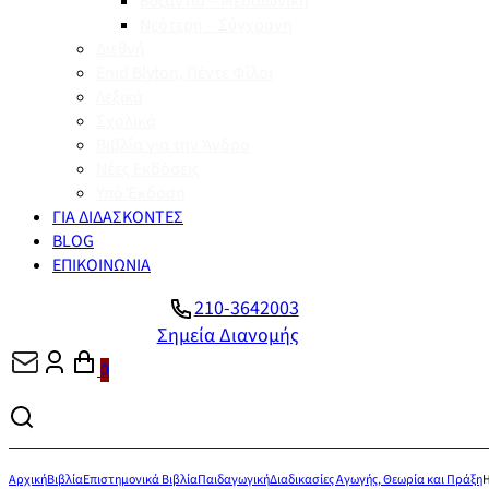
Βυζάντιο – Μεσαιωνική
Νεότερη – Σύγχρονη
Διεθνή
Enid Blyton, Πέντε Φίλοι
Λεξικά
Σχολικά
Βιβλία για την Άνδρο
Νέες Εκδόσεις
Υπό Έκδοση
ΓΙΑ ΔΙΔΑΣΚΟΝΤΕΣ
BLOG
ΕΠΙΚΟΙΝΩΝΙΑ
210-3642003
Σημεία Διανομής
0
Αρχική
Βιβλία
Επιστημονικά Βιβλία
Παιδαγωγική
Διαδικασίες Αγωγής, Θεωρία και Πράξη
Η