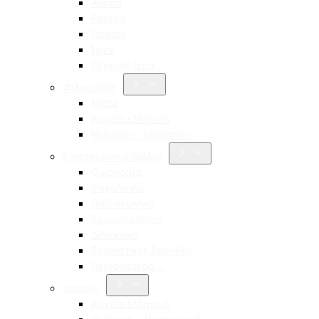
Aldina
Pessoa
Ποίηση
Ίψεν
Περισσότερα…
Φιλοσοφία
Νίτσε
Αρχαία ελληνική
Νεότερη – Σύγχρονη
Επιστημονικά Βιβλία
Οικονομία
Ψυχολογία
Παιδαγωγική
Κοινωνιολογία
Διδακτική
Τουριστικές Σπουδές
Περισσότερα…
Ιστορία
Αρχαία ελληνική