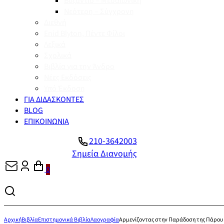
Βυζάντιο – Μεσαιωνική
Νεότερη – Σύγχρονη
Διεθνή
Enid Blyton, Πέντε Φίλοι
Λεξικά
Σχολικά
Βιβλία για την Άνδρο
Νέες Εκδόσεις
Υπό Έκδοση
ΓΙΑ ΔΙΔΑΣΚΟΝΤΕΣ
BLOG
ΕΠΙΚΟΙΝΩΝΙΑ
210-3642003
Σημεία Διανομής
0
Αρχική
Βιβλία
Επιστημονικά Βιβλία
Λαογραφία
Αρμενίζοντας στην Παράδοση της Πάρου