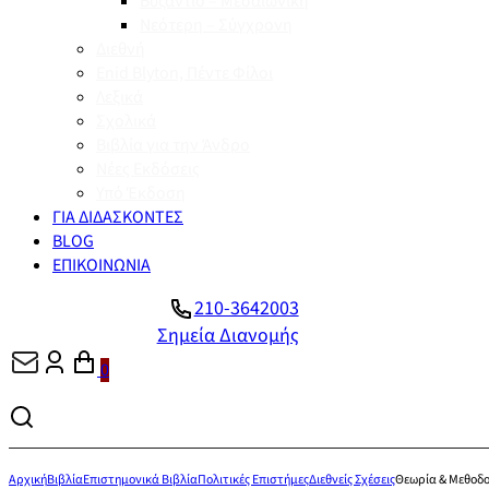
Βυζάντιο – Μεσαιωνική
Νεότερη – Σύγχρονη
Διεθνή
Enid Blyton, Πέντε Φίλοι
Λεξικά
Σχολικά
Βιβλία για την Άνδρο
Νέες Εκδόσεις
Υπό Έκδοση
ΓΙΑ ΔΙΔΑΣΚΟΝΤΕΣ
BLOG
ΕΠΙΚΟΙΝΩΝΙΑ
210-3642003
Σημεία Διανομής
0
Αρχική
Βιβλία
Επιστημονικά Βιβλία
Πολιτικές Επιστήμες
Διεθνείς Σχέσεις
Θεωρία & Μεθοδο