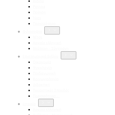
Aldina
Pessoa
Ποίηση
Ίψεν
Περισσότερα…
Φιλοσοφία
Νίτσε
Αρχαία ελληνική
Νεότερη – Σύγχρονη
Επιστημονικά Βιβλία
Οικονομία
Ψυχολογία
Παιδαγωγική
Κοινωνιολογία
Διδακτική
Τουριστικές Σπουδές
Περισσότερα…
Ιστορία
Αρχαία ελληνική