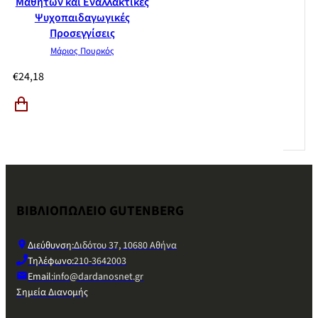
Μαθητών και Εναλλακτικές
Ψυχοπαιδαγωγικές
Προσεγγίσεις
Μάριος Πουρκός
€
24,18
ΒΙΒΛΙΟΠΩΛΕΙΟ GUTENBERG
Διεύθυνση:
Διδότου 37, 10680 Αθήνα
Τηλέφωνο:
210-3642003
Email:
info@dardanosnet.gr
Σημεία Διανομής