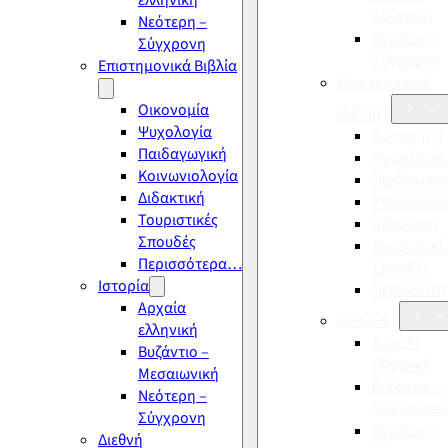
ελληνική
ελληνική
Νεότερη –
Νεότερη –
Σύγχρονη
Σύγχρονη
Επιστημονικά Βιβλία
Επιστημονικά
Οικονομία
Βιβλία
Ψυχολογία
Οικονομία
Παιδαγωγική
Ψυχολογία
Κοινωνιολογία
Παιδαγωγι
Διδακτική
Κοινωνιολ
Τουριστικές
Διδακτική
Σπουδές
Τουριστικέ
Περισσότερα…
Σπουδές
Ιστορία
Περισσότ
Αρχαία
Ιστορία
ελληνική
Αρχαία
Βυζάντιο –
ελληνική
Μεσαιωνική
Βυζάντιο –
Νεότερη –
Μεσαιωνικ
Σύγχρονη
Νεότερη –
Διεθνή