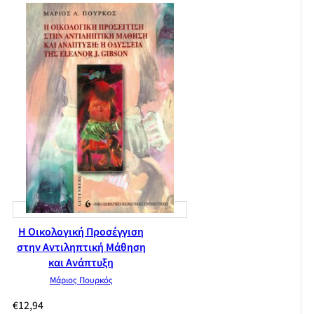
ανάπτυξή της
Τι γενικά μας έχει προσφέρει η οικολογική ψυχολογία του
Gibson και οι προκλήσεις του για την έρευνα στον 21ο αιώνα
Τίτλοι εργασιών από τα Purple Perils του James Gibson
Πρόσφατη βιβλιογραφία της οικολογικής ψυχολογίας (1989-
σήμερα)
Βιβλιογραφία
Η Οικολογική Προσέγγιση
στην Αντιληπτική Μάθηση
και Ανάπτυξη
Μάριος Πουρκός
€
12,94