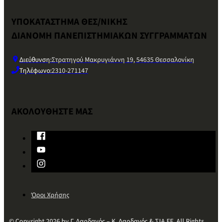
ΥΠΟΚΑΤΑΣΤΗΜΑ ΘΕΣ/ΝΙΚΗΣ
ΔΙΑΝΟΜΗ ΠΑΝΕΠΙΣΤΗΜΙΑΚΩΝ ΣΥΓΓΡΑΜΜΑΤΩΝ
Διεύθυνση:
Στρατηγού Μακρυγιάννη 19, 54635 Θεσσαλονίκη
Τηλέφωνο:
2310-271147
ΑΚΟΛΟΥΘΗΣΤΕ ΜΑΣ
Όροι Χρήσης
© Copyright 2026 by Γ. Δαρδανός – Κ. Δαρδανός & ΣΙΑ ΕΕ. All Rights