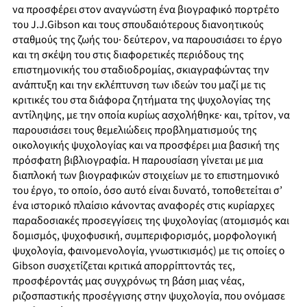
να προσφέρει στον αναγνώστη ένα βιογραφικό πορτρέτο
του J.J.Gibson και τους σπουδαιότερους διανοητικούς
σταθμούς της ζωής του· δεύτερον, να παρουσιάσει το έργο
και τη σκέψη του στις διαφορετικές περιόδους της
επιστημονικής του σταδιοδρομίας, σκιαγραφώντας την
ανάπτυξη και την εκλέπτυνση των ιδεών του μαζί με τις
κριτικές του στα διάφορα ζητήματα της ψυχολογίας της
αντίληψης, με την οποία κυρίως ασχολήθηκε· και, τρίτον, να
παρουσιάσει τους θεμελιώδεις προβληματισμούς της
οικολογικής ψυχολογίας και να προσφέρει μια βασική της
πρόσφατη βιβλιογραφία. Η παρουσίαση γίνεται με μια
διαπλοκή των βιογραφικών στοιχείων με το επιστημονικό
του έργο, το οποίο, όσο αυτό είναι δυνατό, τοποθετείται σ’
ένα ιστορικό πλαίσιο κάνοντας αναφορές στις κυρίαρχες
παραδοσιακές προσεγγίσεις της ψυχολογίας (ατομισμός και
δομισμός, ψυχοφυσική, συμπεριφορισμός, μορφολογική
ψυχολογία, φαινομενολογία, γνωστικισμός) με τις οποίες ο
Gibson συσχετίζεται κριτικά απορρίπτοντάς τες,
προσφέροντάς μας συγχρόνως τη βάση μιας νέας,
ριζοσπαστικής προσέγγισης στην ψυχολογία, που ονόμασε