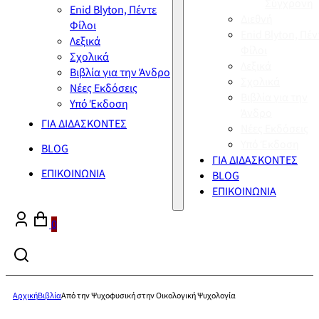
Σύγχρονη
Enid Blyton, Πέντε
Διεθνή
Φίλοι
Enid Blyton, Πέν
Λεξικά
Φίλοι
Σχολικά
Λεξικά
Βιβλία για την Άνδρο
Σχολικά
Νέες Εκδόσεις
Βιβλία για την
Υπό Έκδοση
Άνδρο
ΓΙΑ ΔΙΔΑΣΚΟΝΤΕΣ
Νέες Εκδόσεις
Υπό Έκδοση
BLOG
ΓΙΑ ΔΙΔΑΣΚΟΝΤΕΣ
ΕΠΙΚΟΙΝΩΝΙΑ
BLOG
ΕΠΙΚΟΙΝΩΝΙΑ
0
Αρχική
Βιβλία
Από την Ψυχοφυσική στην Οικολογική Ψυχολογία