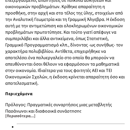
επεξεργασμένες απαντήσεις σε ποικιλία ασκήσεων και
οικονομικών προβλημάτων. Κρίθηκε απαραίτητη η
προσθήκη, στην αρχή και στο τέλος της ύλης, στοιχείων από
την Αναλυτική Γεωμετρία και τη Γραμμική Άλγεβρα. Η έκδοση
αυτή με την αντιμετώπιση και ολοκληρωμένων οικονομικών
προβλημάτων πρωτοτύπησε. Και τούτο γιατί απέφυγε να
συμπεριλάβει και άλλα αντικείμενα, όπως Στατιστική,
Γραμμικό Προγραμματισμό κλπ., δίνοντας -ως συνήθως- τον
χαρακτήρα πολυβιβλίου. Αντίθετα, επιχειρήθηκε να
αποτελέσει ένα πολυεργαλείο στο οποίο θα μπορούν να
απευθύνονται όσοι θέλουν να εφαρμόσουν τα μαθηματικά
στην οικονομία. Ιδιαίτερα για τους φοιτητές ΑΕΙ και ΤΕΙ
Οικονομικών Σχολών, η έκδοση κρίνεται απαραίτητη όσο και
αποτελεσματική.
Περιεχόμενα
Πρόλογος: Πραγματικές συναρτήσεις μιας μεταβλητής
Παράγωγοι και διαφορικά συνάρτησης
[Περισσότερα...]
Προσέγγιση-εκτίμηση
Μελέτη συνάρτησης