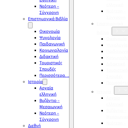
ελληνική
ελληνική
Νεότερη –
Νεότερη –
Σύγχρονη
Σύγχρονη
Επιστημονικά Βιβλία
Επιστημονικά
Οικονομία
Βιβλία
Ψυχολογία
Οικονομία
Παιδαγωγική
Ψυχολογία
Κοινωνιολογία
Παιδαγωγι
Διδακτική
Κοινωνιολ
Τουριστικές
Διδακτική
Σπουδές
Τουριστικέ
Περισσότερα…
Σπουδές
Ιστορία
Περισσότ
Αρχαία
Ιστορία
ελληνική
Αρχαία
Βυζάντιο –
ελληνική
Μεσαιωνική
Βυζάντιο –
Νεότερη –
Μεσαιωνικ
Σύγχρονη
Νεότερη –
Διεθνή