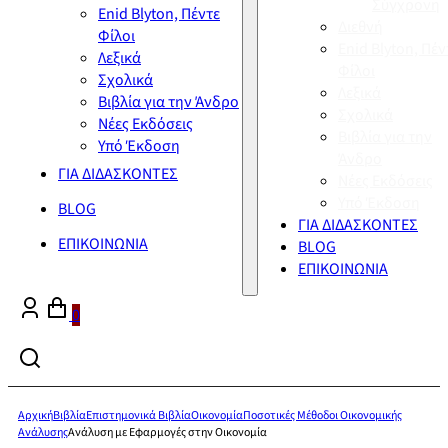
Σύγχρονη
Enid Blyton, Πέντε
Διεθνή
Φίλοι
Enid Blyton, Πέν
Λεξικά
Φίλοι
Σχολικά
Λεξικά
Βιβλία για την Άνδρο
Σχολικά
Νέες Εκδόσεις
Βιβλία για την
Υπό Έκδοση
Άνδρο
ΓΙΑ ΔΙΔΑΣΚΟΝΤΕΣ
Νέες Εκδόσεις
Υπό Έκδοση
BLOG
ΓΙΑ ΔΙΔΑΣΚΟΝΤΕΣ
ΕΠΙΚΟΙΝΩΝΙΑ
BLOG
ΕΠΙΚΟΙΝΩΝΙΑ
0
Αρχική
Βιβλία
Επιστημονικά Βιβλία
Οικονομία
Ποσοτικές Μέθοδοι Οικονομικής
Ανάλυσης
Ανάλυση με Εφαρμογές στην Οικονομία