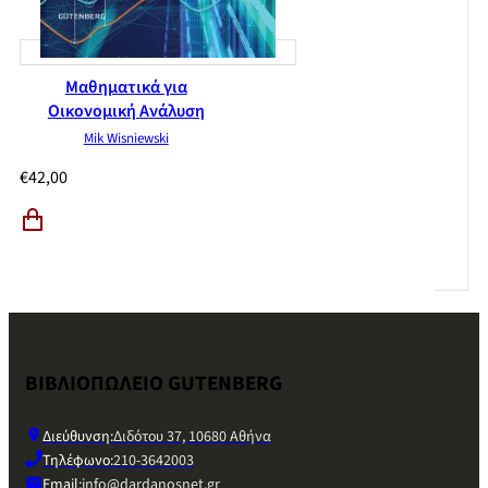
Μαθηματικά για
Οικονομική Ανάλυση
Mik Wisniewski
€
42,00
ΒΙΒΛΙΟΠΩΛΕΙΟ GUTENBERG
Διεύθυνση:
Διδότου 37, 10680 Αθήνα
Τηλέφωνο:
210-3642003
Email:
info@dardanosnet.gr