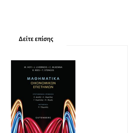
Ολοκληρώματα
Συναρτήσεις πολλών μεταβλητών
Ακρότατα συναρτήσεων (Βελτιστοποίηση)
Δεσμευμένα ακρότατα
Στοιχεία γραμμικής άλγεβρας
Βιβλιογραφία
Δείτε επίσης