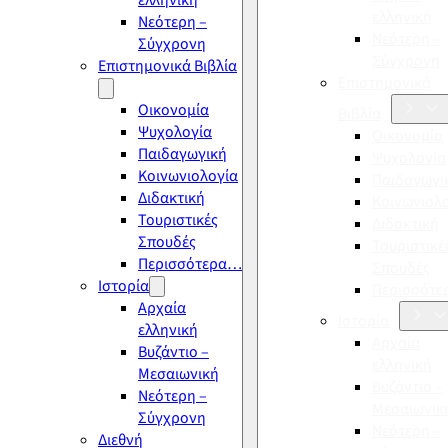
ελληνική
ελληνική
Νεότερη –
Νεότερη –
Σύγχρονη
Σύγχρονη
Επιστημονικά Βιβλία
Επιστημονικά
Οικονομία
Βιβλία
Ψυχολογία
Οικονομία
Παιδαγωγική
Ψυχολογία
Κοινωνιολογία
Παιδαγωγι
Διδακτική
Κοινωνιολ
Τουριστικές
Διδακτική
Σπουδές
Τουριστικέ
Περισσότερα…
Σπουδές
Ιστορία
Περισσότ
Αρχαία
Ιστορία
ελληνική
Αρχαία
Βυζάντιο –
ελληνική
Μεσαιωνική
Βυζάντιο –
Νεότερη –
Μεσαιωνικ
Σύγχρονη
Νεότερη –
Διεθνή