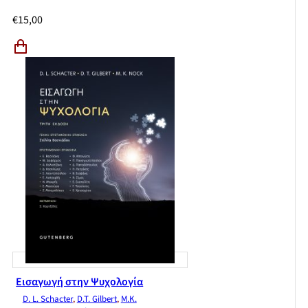
€
15,00
Εισαγωγή στην Ψυχολογία
D. L. Schacter
,
D.T. Gilbert
,
M.K.