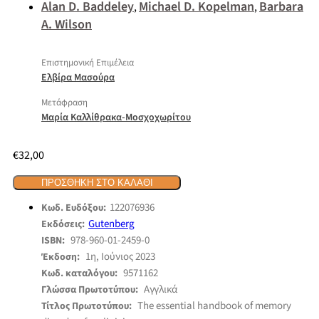
Alan D. Baddeley
Michael D. Kopelman
Barbara
,
,
A. Wilson
Επιστημονική Επιμέλεια
Ελβίρα Μασούρα
Μετάφραση
Μαρία Καλλίθρακα-Μοσχοχωρίτου
€
32,00
ΠΡΟΣΘΉΚΗ ΣΤΟ ΚΑΛΆΘΙ
122076936
Κωδ. Ευδόξου:
Gutenberg
Εκδόσεις:
978-960-01-2459-0
ISBN:
1η, Ιούνιος 2023
Έκδοση:
9571162
Κωδ. καταλόγου:
Αγγλικά
Γλώσσα Πρωτοτύπου:
The essential handbook of memory
Τίτλος Πρωτοτύπου: