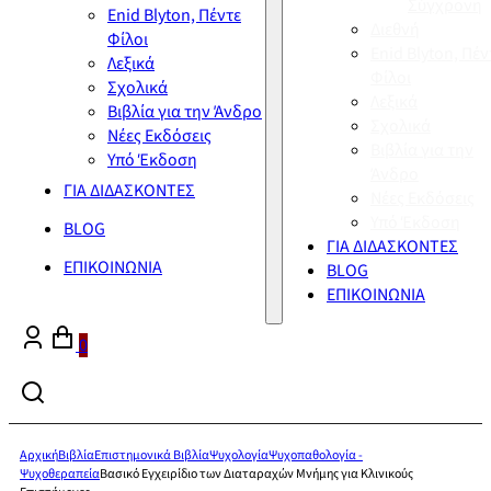
Σύγχρονη
Enid Blyton, Πέντε
Διεθνή
Φίλοι
Enid Blyton, Πέν
Λεξικά
Φίλοι
Σχολικά
Λεξικά
Βιβλία για την Άνδρο
Σχολικά
Νέες Εκδόσεις
Βιβλία για την
Υπό Έκδοση
Άνδρο
ΓΙΑ ΔΙΔΑΣΚΟΝΤΕΣ
Νέες Εκδόσεις
Υπό Έκδοση
BLOG
ΓΙΑ ΔΙΔΑΣΚΟΝΤΕΣ
ΕΠΙΚΟΙΝΩΝΙΑ
BLOG
ΕΠΙΚΟΙΝΩΝΙΑ
0
Αρχική
Βιβλία
Επιστημονικά Βιβλία
Ψυχολογία
Ψυχοπαθολογία -
Ψυχοθεραπεία
Βασικό Εγχειρίδιο των Διαταραχών Μνήμης για Κλινικούς