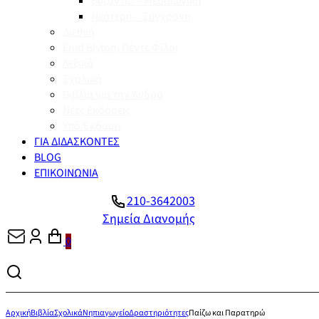
Βυζάντιο – Μεσαιωνική
Νεότερη – Σύγχρονη
Διεθνή
Enid Blyton, Πέντε Φίλοι
Λεξικά
Σχολικά
Βιβλία για την Άνδρο
Νέες Εκδόσεις
Υπό Έκδοση
ΓΙΑ ΔΙΔΑΣΚΟΝΤΕΣ
BLOG
ΕΠΙΚΟΙΝΩΝΙΑ
210-3642003
Σημεία Διανομής
0
Αρχική
Βιβλία
Σχολικά
Νηπιαγωγείο
Δραστηριότητες
Παίζω και Παρατηρώ