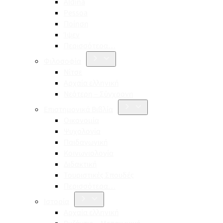
Aldina
Pessoa
Ποίηση
Ίψεν
Περισσότερα…
Φιλοσοφία
Νίτσε
Αρχαία ελληνική
Νεότερη – Σύγχρονη
Επιστημονικά Βιβλία
Οικονομία
Ψυχολογία
Παιδαγωγική
Κοινωνιολογία
Διδακτική
Τουριστικές Σπουδές
Περισσότερα…
Ιστορία
Αρχαία ελληνική