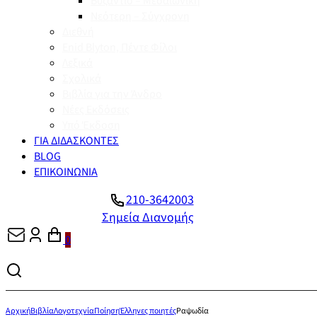
Βυζάντιο – Μεσαιωνική
Νεότερη – Σύγχρονη
Διεθνή
Enid Blyton, Πέντε Φίλοι
Λεξικά
Σχολικά
Βιβλία για την Άνδρο
Νέες Εκδόσεις
Υπό Έκδοση
ΓΙΑ ΔΙΔΑΣΚΟΝΤΕΣ
BLOG
ΕΠΙΚΟΙΝΩΝΙΑ
210-3642003
Σημεία Διανομής
0
Αρχική
Βιβλία
Λογοτεχνία
Ποίηση
Έλληνες ποιητές
Ραψωδία