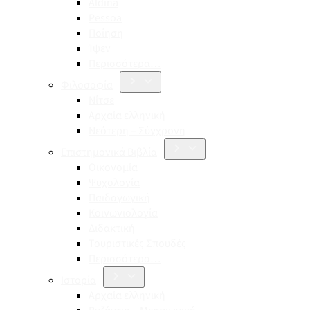
Aldina
Pessoa
Ποίηση
Ίψεν
Περισσότερα…
Φιλοσοφία
Νίτσε
Αρχαία ελληνική
Νεότερη – Σύγχρονη
Επιστημονικά Βιβλία
Οικονομία
Ψυχολογία
Παιδαγωγική
Κοινωνιολογία
Διδακτική
Τουριστικές Σπουδές
Περισσότερα…
Ιστορία
Αρχαία ελληνική