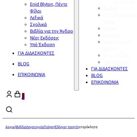
Σύγχρονη
Enid Blyton, Πέντε
Διεθνή
Φίλοι
Enid Blyton, Πέν
Λεξικά
Φίλοι
Σχολικά
Λεξικά
Βιβλία για την Άνδρο
Σχολικά
Νέες Εκδόσεις
Βιβλία για την
Υπό Έκδοση
Άνδρο
ΓΙΑ ΔΙΔΑΣΚΟΝΤΕΣ
Νέες Εκδόσεις
Υπό Έκδοση
BLOG
ΓΙΑ ΔΙΔΑΣΚΟΝΤΕΣ
ΕΠΙΚΟΙΝΩΝΙΑ
BLOG
ΕΠΙΚΟΙΝΩΝΙΑ
0
Αρχική
Βιβλία
Λογοτεχνία
Ποίηση
Έλληνες ποιητές
ετερόκλητα