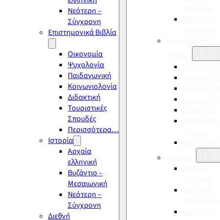
ελληνική
ελληνική
Νεότερη –
Νεότερη –
Σύγχρονη
Σύγχρονη
Επιστημονικά Βιβλία
Επιστημονικά
Οικονομία
Βιβλία
Ψυχολογία
Οικονομία
Παιδαγωγική
Ψυχολογία
Κοινωνιολογία
Παιδαγωγι
Διδακτική
Κοινωνιολ
Τουριστικές
Διδακτική
Σπουδές
Τουριστικέ
Περισσότερα…
Σπουδές
Ιστορία
Περισσότ
Αρχαία
Ιστορία
ελληνική
Αρχαία
Βυζάντιο –
ελληνική
Μεσαιωνική
Βυζάντιο –
Νεότερη –
Μεσαιωνικ
Σύγχρονη
Νεότερη –
Διεθνή