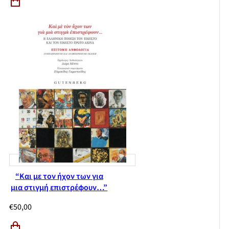
“Και με τον ήχον των για
μια στιγμή επιστρέφουν…”
€
50,00