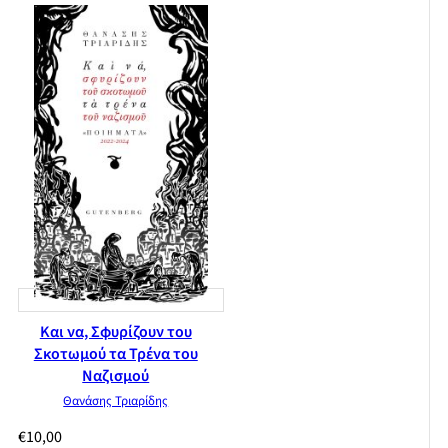
Και να, Σφυρίζουν του
Σκοτωμού τα Τρένα του
Ναζισμού
Θανάσης Τριαρίδης
€
10,00