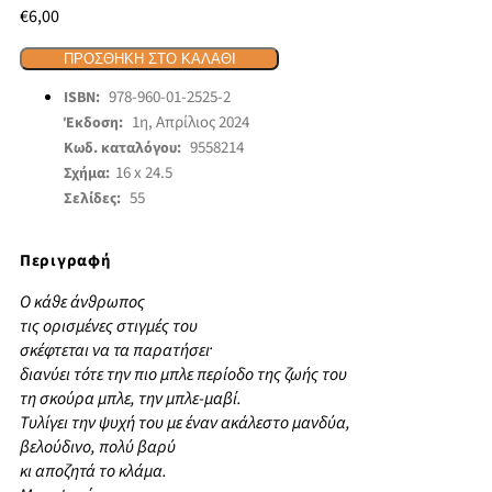
€
6,00
ΠΡΟΣΘΉΚΗ ΣΤΟ ΚΑΛΆΘΙ
978-960-01-2525-2
ISBN:
1η, Απρίλιος 2024
Έκδοση:
9558214
Κωδ. καταλόγου:
16 x 24.5
Σχήμα:
55
Σελίδες:
Περιγραφή
Ο κάθε άνθρωπος
τις ορισμένες στιγμές του
σκέϕτεται να τα παρατήσει·
διανύει τότε την πιο μπλε περίοδο της ζωής του
τη σκούρα μπλε, την μπλε-μαβί.
Τυλίγει την ψυχή του με έναν ακάλεστο μανδύα,
βελούδινο, πολύ βαρύ
κι αποζητά το κλάμα.