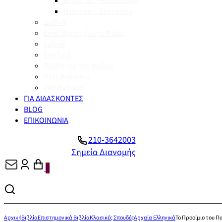
Βυζάντιο – Μεσαιωνική
Νεότερη – Σύγχρονη
Διεθνή
Enid Blyton, Πέντε Φίλοι
Λεξικά
Σχολικά
Βιβλία για την Άνδρο
Νέες Εκδόσεις
Υπό Έκδοση
ΓΙΑ ΔΙΔΑΣΚΟΝΤΕΣ
BLOG
ΕΠΙΚΟΙΝΩΝΙΑ
210-3642003
Σημεία Διανομής
0
Αρχική
Βιβλία
Επιστημονικά Βιβλία
Κλασικές Σπουδές
Αρχαία Ελληνικά
Το Προοίμιο του Π