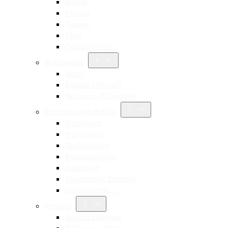
Aldina
Pessoa
Ποίηση
Ίψεν
Περισσότερα…
Φιλοσοφία
Νίτσε
Αρχαία ελληνική
Νεότερη – Σύγχρονη
Επιστημονικά Βιβλία
Οικονομία
Ψυχολογία
Παιδαγωγική
Κοινωνιολογία
Διδακτική
Τουριστικές Σπουδές
Περισσότερα…
Ιστορία
Αρχαία ελληνική