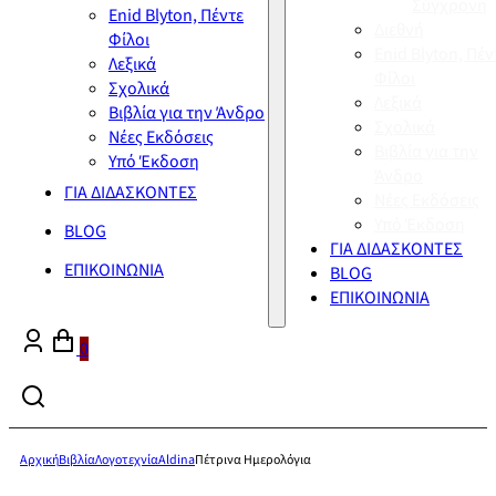
Σύγχρονη
Enid Blyton, Πέντε
Διεθνή
Φίλοι
Enid Blyton, Πέν
Λεξικά
Φίλοι
Σχολικά
Λεξικά
Βιβλία για την Άνδρο
Σχολικά
Νέες Εκδόσεις
Βιβλία για την
Υπό Έκδοση
Άνδρο
ΓΙΑ ΔΙΔΑΣΚΟΝΤΕΣ
Νέες Εκδόσεις
Υπό Έκδοση
BLOG
ΓΙΑ ΔΙΔΑΣΚΟΝΤΕΣ
ΕΠΙΚΟΙΝΩΝΙΑ
BLOG
ΕΠΙΚΟΙΝΩΝΙΑ
0
Αρχική
Βιβλία
Λογοτεχνία
Aldina
Πέτρινα Ημερολόγια