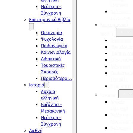
ελληνική
ελληνική
Νεότερη –
Νεότερη –
Σύγχρονη
Σύγχρονη
Επιστημονικά Βιβλία
Επιστημονικά
Οικονομία
Βιβλία
Ψυχολογία
Οικονομία
Παιδαγωγική
Ψυχολογία
Κοινωνιολογία
Παιδαγωγι
Διδακτική
Κοινωνιολ
Τουριστικές
Διδακτική
Σπουδές
Τουριστικέ
Περισσότερα…
Σπουδές
Ιστορία
Περισσότ
Αρχαία
Ιστορία
ελληνική
Αρχαία
Βυζάντιο –
ελληνική
Μεσαιωνική
Βυζάντιο –
Νεότερη –
Μεσαιωνικ
Σύγχρονη
Νεότερη –
Διεθνή