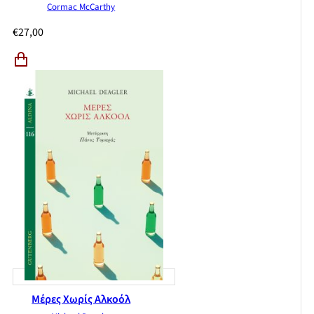
Cormac McCarthy
€
27,00
Μέρες Χωρίς Αλκοόλ