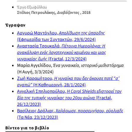
Έργο Εξωφύλλου
Στέλιος Πετρουλάκης,
Διαβάζοντας
, 2018
Έγραψαν
Αργυρώ Μαντόγλου,
Απολίθωση της ύπαρξης
(Εφημερίδα των Συντακτών, 29/6/2024)
Αναστασία Τσουκαλά,
Πέτρινα Ημερολόγια: Η
ανακάλυψη ενός λογοτεχνικού κειμένου και μιας
γυναικείας ζωής
(Fractal, 12/3/2024)
Μαρία Αγγελίδου,
Ένα γυναικείο, ιστορικό μυθιστόρημα
(Η Αυγή, 3/3/2024)
Ζωή Καραμήτρου,
Η γυναίκα που δεν άκουσε ποτέ “σ’
αγαπώ”
(Η Καθημερινή, 28/1/2024)
Αγγελική Σπηλιοπούλου,
H Carol Shields εξιστορεί τον
βίο της τυπικής γυναίκας του 20ου αιώνα
(Fractal,
26/12/2023)
Βασίλειος Δρόλιας,
Χαλάρωσε, προσευχήσου, ούρλιαξε
(Τα Νέα, 23/12/2023)
Βίντεο για το βιβλίο