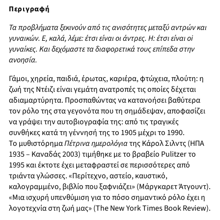
Περιγραφή
Τα προβλήματα ξεκινούν από τις ανισότητες μεταξύ αντρών και
γυναικών. Ε, καλά, λέμε: έτσι είναι οι άντρες. Η: έτσι είναι οi
γυναίκες. Και δεχόμαστε τα διαφορετικά τους επίπεδα στην
ανοησία.
Γάμοι, χηρεία, παιδιά, έρωτας, καριέρα, φτώχεια, πλούτη: η
ζωή της Ντέιζι είναι γεμάτη ανατροπές τις οποίες δέχεται
αδιαμαρτύρητα. Προσπαθώντας να κατανοήσει βαθύτερα
τον ρόλο της στα γεγονότα που τη σημάδεψαν, αποφασίζει
να γράψει την αυτοβιογραφία της: από τις τραγικές
συνθήκες κατά τη γέννησή της το 1905 μέχρι το 1990.
Το μυθιστόρημα
Πέτρινα ημερολόγια
της Κάρολ Σιλντς (ΗΠΑ
1935 – Καναδάς 2003) τιμήθηκε με το βραβείο Pulitzer το
1995 και έκτοτε έχει μεταφραστεί σε περισσότερες από
τριάντα γλώσσες. «Περίτεχνο, αστείο, καυστικό,
καλογραμμένο, βιβλίο που ξαφνιάζει» (Μάργκαρετ Άτγουντ).
«Μια ισχυρή υπενθύμιση για το πόσο σημαντικό ρόλο έχει η
λογοτεχνία στη ζωή μας» (The New York Times Book Review).