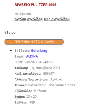
ΒΡΑΒΕΙΟ PULITZER 1995
Μετάφραση
,
Άγγελος Αγγελίδης
Μαρία Αγγελίδου
€
18,00
ΠΡΟΣΘΉΚΗ ΣΤΟ ΚΑΛΆΘΙ
Gutenberg
Εκδόσεις:
ALDINA
Σειρά:
978-960-01-2498-9
ISBN:
1η, Νοέμβριος 2023
Έκδοση:
9559474
Κωδ. καταλόγου:
Αγγλικά
Γλώσσα Πρωτοτύπου:
The Stone diaries
Τίτλος Πρωτοτύπου:
Μαλακό
Εξώφυλλο:
13 x 20
Σχήμα:
489
Σελίδες: