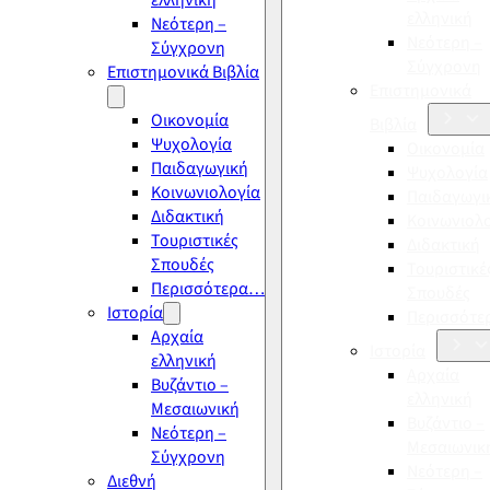
ελληνική
ελληνική
Νεότερη –
Νεότερη –
Σύγχρονη
Σύγχρονη
Επιστημονικά Βιβλία
Επιστημονικά
Οικονομία
Βιβλία
Ψυχολογία
Οικονομία
Παιδαγωγική
Ψυχολογία
Κοινωνιολογία
Παιδαγωγι
Διδακτική
Κοινωνιολ
Τουριστικές
Διδακτική
Σπουδές
Τουριστικέ
Περισσότερα…
Σπουδές
Ιστορία
Περισσότ
Αρχαία
Ιστορία
ελληνική
Αρχαία
Βυζάντιο –
ελληνική
Μεσαιωνική
Βυζάντιο –
Νεότερη –
Μεσαιωνικ
Σύγχρονη
Νεότερη –
Διεθνή