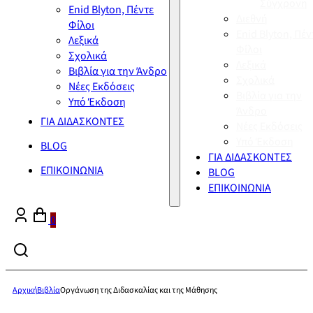
Σύγχρονη
Enid Blyton, Πέντε
Διεθνή
Φίλοι
Enid Blyton, Πέν
Λεξικά
Φίλοι
Σχολικά
Λεξικά
Βιβλία για την Άνδρο
Σχολικά
Νέες Εκδόσεις
Βιβλία για την
Υπό Έκδοση
Άνδρο
ΓΙΑ ΔΙΔΑΣΚΟΝΤΕΣ
Νέες Εκδόσεις
Υπό Έκδοση
BLOG
ΓΙΑ ΔΙΔΑΣΚΟΝΤΕΣ
ΕΠΙΚΟΙΝΩΝΙΑ
BLOG
ΕΠΙΚΟΙΝΩΝΙΑ
0
Αρχική
Βιβλία
Οργάνωση της Διδασκαλίας και της Μάθησης