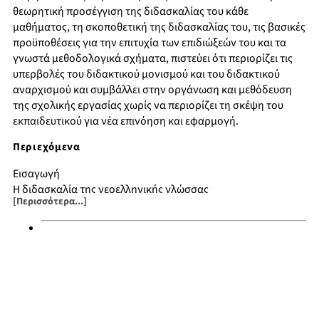
θεωρητική προσέγγιση της διδασκαλίας του κάθε
μαθήματος, τη σκοποθετική της διδασκαλίας του, τις βασικές
προϋποθέσεις για την επιτυχία των επιδιώξεών του και τα
γνωστά μεθοδολογικά σχήματα, πιστεύει ότι περιορίζει τις
υπερβολές του διδακτικού μονισμού και του διδακτικού
αναρχισμού και συμβάλλει στην οργάνωση και μεθόδευση
της σχολικής εργασίας χωρίς να περιορίζει τη σκέψη του
εκπαιδευτικού για νέα επινόηση και εφαρμογή.
Περιεχόμενα
Εισαγωγή
Η διδασκαλία της νεοελληνικής γλώσσας
[Περισσότερα...]
Η διδασκαλία της ανάγνωσης και της γραφής στην Α΄ τάξη
Η διδασκαλία πεζών κειμένων
Η διδασκαλία του ποιήματος
Η διδασκαλία της γραμματικής
Η διδασκαλία των εκθέσεων
Η διδασκαλία της προφορικής επικοινωνίες
Η διδασκαλίας της μελέτης περιβάλλοντος
Η διδασκαλία των μαθηματικών