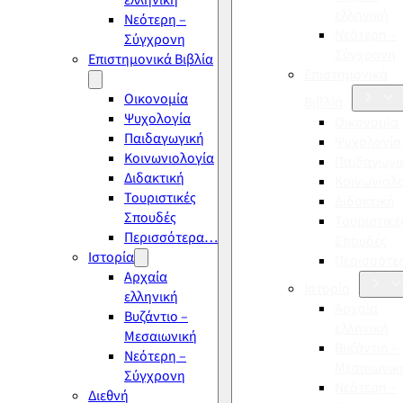
ελληνική
ελληνική
Νεότερη –
Νεότερη –
Σύγχρονη
Σύγχρονη
Επιστημονικά Βιβλία
Επιστημονικά
Οικονομία
Βιβλία
Ψυχολογία
Οικονομία
Παιδαγωγική
Ψυχολογία
Κοινωνιολογία
Παιδαγωγι
Διδακτική
Κοινωνιολ
Τουριστικές
Διδακτική
Σπουδές
Τουριστικέ
Περισσότερα…
Σπουδές
Ιστορία
Περισσότ
Αρχαία
Ιστορία
ελληνική
Αρχαία
Βυζάντιο –
ελληνική
Μεσαιωνική
Βυζάντιο –
Νεότερη –
Μεσαιωνικ
Σύγχρονη
Νεότερη –
Διεθνή