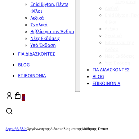
Σύγχρονη
Enid Blyton, Πέντε
Διεθνή
Φίλοι
Enid Blyton, Πέν
Λεξικά
Φίλοι
Σχολικά
Λεξικά
Βιβλία για την Άνδρο
Σχολικά
Νέες Εκδόσεις
Βιβλία για την
Υπό Έκδοση
Άνδρο
ΓΙΑ ΔΙΔΑΣΚΟΝΤΕΣ
Νέες Εκδόσεις
Υπό Έκδοση
BLOG
ΓΙΑ ΔΙΔΑΣΚΟΝΤΕΣ
ΕΠΙΚΟΙΝΩΝΙΑ
BLOG
ΕΠΙΚΟΙΝΩΝΙΑ
0
Αρχική
Βιβλία
Οργάνωση της Διδασκαλίας και της Μάθησης, Γενικά