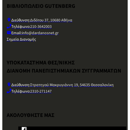
ΒΙΒΛΙΟΠΩΛΕΙΟ GUTENBERG
Διεύθυνση:
Διδότου 37, 10680 Αθήνα
Τηλέφωνο:
210-3642003
Email:
info@dardanosnet.gr
Σημεία Διανομής
ΥΠΟΚΑΤΑΣΤΗΜΑ ΘΕΣ/ΝΙΚΗΣ
ΔΙΑΝΟΜΗ ΠΑΝΕΠΙΣΤΗΜΙΑΚΩΝ ΣΥΓΓΡΑΜΜΑΤΩΝ
Διεύθυνση:
Στρατηγού Μακρυγιάννη 19, 54635 Θεσσαλονίκη
Τηλέφωνο:
2310-271147
ΑΚΟΛΟΥΘΗΣΤΕ ΜΑΣ