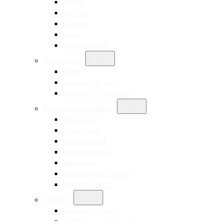
Aldina
Pessoa
Ποίηση
Ίψεν
Περισσότερα…
Φιλοσοφία
Νίτσε
Αρχαία ελληνική
Νεότερη – Σύγχρονη
Επιστημονικά Βιβλία
Οικονομία
Ψυχολογία
Παιδαγωγική
Κοινωνιολογία
Διδακτική
Τουριστικές Σπουδές
Περισσότερα…
Ιστορία
Αρχαία ελληνική