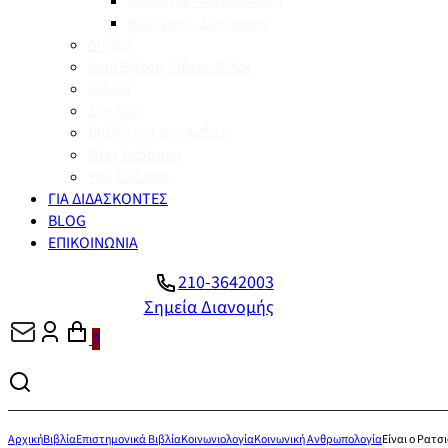
Βυζάντιο – Μεσαιωνική
Νεότερη – Σύγχρονη
Διεθνή
Enid Blyton, Πέντε Φίλοι
Λεξικά
Σχολικά
Βιβλία για την Άνδρο
Νέες Εκδόσεις
Υπό Έκδοση
ΓΙΑ ΔΙΔΑΣΚΟΝΤΕΣ
BLOG
ΕΠΙΚΟΙΝΩΝΙΑ
210-3642003
Σημεία Διανομής
0
Αρχική
Βιβλία
Επιστημονικά Βιβλία
Κοινωνιολογία
Κοινωνική Ανθρωπολογία
Είναι ο Ρατσ