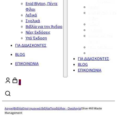
Σύγχρονη
Enid Blyton, Πέντε
Διεθνή
Φίλοι
Enid Blyton, Πέν
Λεξικά
Φίλοι
Σχολικά
Λεξικά
Βιβλία για την Άνδρο
Σχολικά
Νέες Εκδόσεις
Βιβλία για την
Υπό Έκδοση
Άνδρο
ΓΙΑ ΔΙΔΑΣΚΟΝΤΕΣ
Νέες Εκδόσεις
Υπό Έκδοση
BLOG
ΓΙΑ ΔΙΔΑΣΚΟΝΤΕΣ
ΕΠΙΚΟΙΝΩΝΙΑ
BLOG
ΕΠΙΚΟΙΝΩΝΙΑ
0
Αρχική
Βιβλία
Επιστημονικά Βιβλία
Περιβάλλον - Οικολογία
Olive-Mill Waste
Management