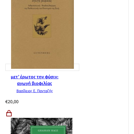
μετ’ έρωτος την φύσιν:
αγωγή βιοφιλίας
Βασίλειος Ε. Πανταζής
€
20,00