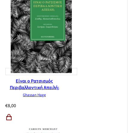
Είναι ο Ρατσισμός
Περιβαλλοντική Απειλή;
Ghassan Hage
€
8,00