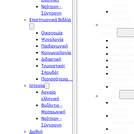
ελληνική
ελληνική
Νεότερη –
Νεότερη –
Σύγχρονη
Σύγχρονη
Επιστημονικά Βιβλία
Επιστημονικά
Οικονομία
Βιβλία
Ψυχολογία
Οικονομία
Παιδαγωγική
Ψυχολογία
Κοινωνιολογία
Παιδαγωγι
Διδακτική
Κοινωνιολ
Τουριστικές
Διδακτική
Σπουδές
Τουριστικέ
Περισσότερα…
Σπουδές
Ιστορία
Περισσότ
Αρχαία
Ιστορία
ελληνική
Αρχαία
Βυζάντιο –
ελληνική
Μεσαιωνική
Βυζάντιο –
Νεότερη –
Μεσαιωνικ
Σύγχρονη
Νεότερη –
Διεθνή