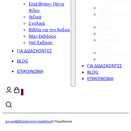
Σύγχρονη
Enid Blyton, Πέντε
Διεθνή
Φίλοι
Enid Blyton, Πέν
Λεξικά
Φίλοι
Σχολικά
Λεξικά
Βιβλία για την Άνδρο
Σχολικά
Νέες Εκδόσεις
Βιβλία για την
Υπό Έκδοση
Άνδρο
ΓΙΑ ΔΙΔΑΣΚΟΝΤΕΣ
Νέες Εκδόσεις
Υπό Έκδοση
BLOG
ΓΙΑ ΔΙΔΑΣΚΟΝΤΕΣ
ΕΠΙΚΟΙΝΩΝΙΑ
BLOG
ΕΠΙΚΟΙΝΩΝΙΑ
0
Αρχική
Βιβλία
Λογοτεχνία
Aldina
Ο Παράδεισος