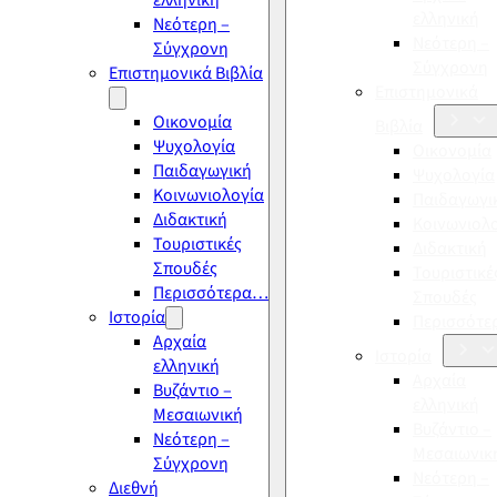
ελληνική
ελληνική
Νεότερη –
Νεότερη –
Σύγχρονη
Σύγχρονη
Επιστημονικά Βιβλία
Επιστημονικά
Οικονομία
Βιβλία
Ψυχολογία
Οικονομία
Παιδαγωγική
Ψυχολογία
Κοινωνιολογία
Παιδαγωγι
Διδακτική
Κοινωνιολ
Τουριστικές
Διδακτική
Σπουδές
Τουριστικέ
Περισσότερα…
Σπουδές
Ιστορία
Περισσότ
Αρχαία
Ιστορία
ελληνική
Αρχαία
Βυζάντιο –
ελληνική
Μεσαιωνική
Βυζάντιο –
Νεότερη –
Μεσαιωνικ
Σύγχρονη
Νεότερη –
Διεθνή