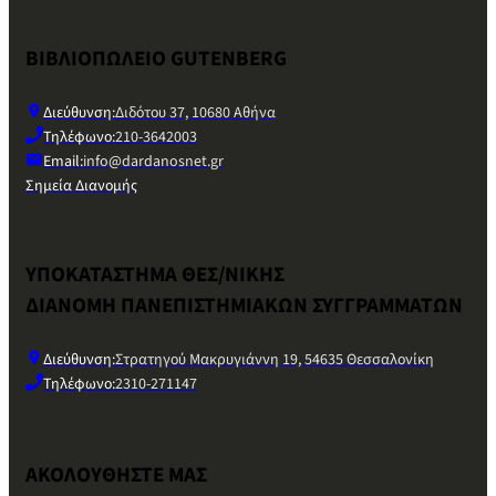
ΒΙΒΛΙΟΠΩΛΕΙΟ GUTENBERG
Διεύθυνση:
Διδότου 37, 10680 Αθήνα
Τηλέφωνο:
210-3642003
Email:
info@dardanosnet.gr
Σημεία Διανομής
ΥΠΟΚΑΤΑΣΤΗΜΑ ΘΕΣ/ΝΙΚΗΣ
ΔΙΑΝΟΜΗ ΠΑΝΕΠΙΣΤΗΜΙΑΚΩΝ ΣΥΓΓΡΑΜΜΑΤΩΝ
Διεύθυνση:
Στρατηγού Μακρυγιάννη 19, 54635 Θεσσαλονίκη
Τηλέφωνο:
2310-271147
ΑΚΟΛΟΥΘΗΣΤΕ ΜΑΣ