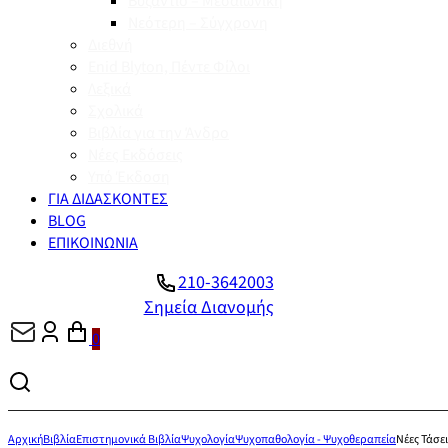
Βυζάντιο – Μεσαιωνική
Νεότερη – Σύγχρονη
Διεθνή
Enid Blyton, Πέντε Φίλοι
Λεξικά
Σχολικά
Βιβλία για την Άνδρο
Νέες Εκδόσεις
Υπό Έκδοση
ΓΙΑ ΔΙΔΑΣΚΟΝΤΕΣ
BLOG
ΕΠΙΚΟΙΝΩΝΙΑ
210-3642003
Σημεία Διανομής
0
Αρχική
Βιβλία
Επιστημονικά Βιβλία
Ψυχολογία
Ψυχοπαθολογία - Ψυχοθεραπεία
Νέες Τάσε