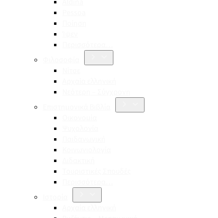
Aldina
Pessoa
Ποίηση
Ίψεν
Περισσότερα…
Φιλοσοφία
Νίτσε
Αρχαία ελληνική
Νεότερη – Σύγχρονη
Επιστημονικά Βιβλία
Οικονομία
Ψυχολογία
Παιδαγωγική
Κοινωνιολογία
Διδακτική
Τουριστικές Σπουδές
Περισσότερα…
Ιστορία
Αρχαία ελληνική