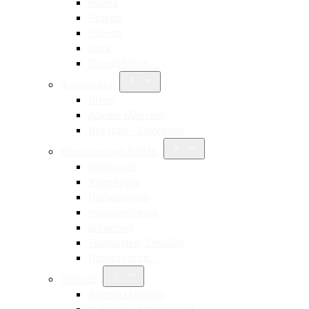
Aldina
Pessoa
Ποίηση
Ίψεν
Περισσότερα…
Φιλοσοφία
Νίτσε
Αρχαία ελληνική
Νεότερη – Σύγχρονη
Επιστημονικά Βιβλία
Οικονομία
Ψυχολογία
Παιδαγωγική
Κοινωνιολογία
Διδακτική
Τουριστικές Σπουδές
Περισσότερα…
Ιστορία
Αρχαία ελληνική