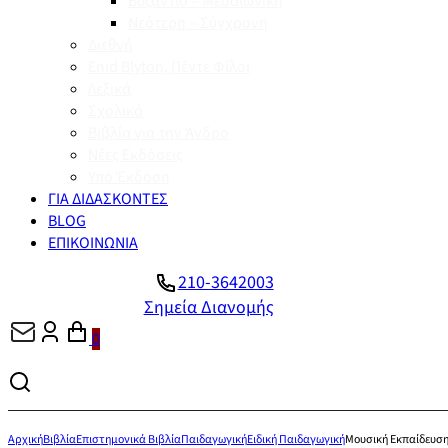
Βυζάντιο – Μεσαιωνική
Νεότερη – Σύγχρονη
Διεθνή
Enid Blyton, Πέντε Φίλοι
Λεξικά
Σχολικά
Βιβλία για την Άνδρο
Νέες Εκδόσεις
Υπό Έκδοση
ΓΙΑ ΔΙΔΑΣΚΟΝΤΕΣ
BLOG
ΕΠΙΚΟΙΝΩΝΙΑ
210-3642003
Σημεία Διανομής
0
Αρχική
Βιβλία
Επιστημονικά Βιβλία
Παιδαγωγική
Ειδική Παιδαγωγική
Μουσική Εκπαίδευση