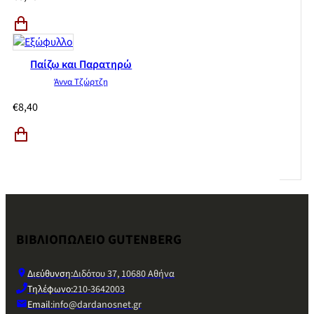
Παίζω και Παρατηρώ
Άννα Τζώρτζη
€
8,40
ΒΙΒΛΙΟΠΩΛΕΙΟ GUTENBERG
Διεύθυνση:
Διδότου 37, 10680 Αθήνα
Τηλέφωνο:
210-3642003
Email:
info@dardanosnet.gr