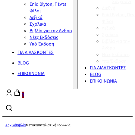
Σύγχρονη
Enid Blyton, Πέντε
Διεθνή
Φίλοι
Enid Blyton, Πέν
Λεξικά
Φίλοι
Σχολικά
Λεξικά
Βιβλία για την Άνδρο
Σχολικά
Νέες Εκδόσεις
Βιβλία για την
Υπό Έκδοση
Άνδρο
ΓΙΑ ΔΙΔΑΣΚΟΝΤΕΣ
Νέες Εκδόσεις
Υπό Έκδοση
BLOG
ΓΙΑ ΔΙΔΑΣΚΟΝΤΕΣ
ΕΠΙΚΟΙΝΩΝΙΑ
BLOG
ΕΠΙΚΟΙΝΩΝΙΑ
0
Αρχική
Βιβλία
Μετακαπιταλιστική Κοινωνία