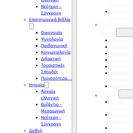
ελληνική
ελληνική
Νεότερη –
Νεότερη –
Σύγχρονη
Σύγχρονη
Επιστημονικά Βιβλία
Επιστημονικά
Οικονομία
Βιβλία
Ψυχολογία
Οικονομία
Παιδαγωγική
Ψυχολογία
Κοινωνιολογία
Παιδαγωγι
Διδακτική
Κοινωνιολ
Τουριστικές
Διδακτική
Σπουδές
Τουριστικέ
Περισσότερα…
Σπουδές
Ιστορία
Περισσότ
Αρχαία
Ιστορία
ελληνική
Αρχαία
Βυζάντιο –
ελληνική
Μεσαιωνική
Βυζάντιο –
Νεότερη –
Μεσαιωνικ
Σύγχρονη
Νεότερη –
Διεθνή