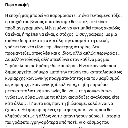
Περιγραφή
Η εποχή μας μπορεί να παρομοιαστεί μ’ ένα τεντωμένο τόξο:
η τροχιά του βέλους που σύντομα θα εκτοξευτεί είναι
προδιαγεγραμμένη. Μένει μόνο να εκτιμηθεί ποιος ακριβώς
θα είναι, ή πρέπει να είναι, ο στόχος. Ο συγγραφέας, με μια
σπάνια διορατικότητα και όλη την απαραίτητη σκευή,
γράφει ένα νέο είδος πρωθύστερης ιστορίας. Δεν
προμαντεύει, όπως λέει και ο ίδιος, αλλά απλώς περιγράφει.
Δε μελλοντολογεί, αλλ’ απευθύνει στον καθένα μας μια
“πρόσκληση σε δράση εδώ και τώρα”. Η νέα κοινωνία που
δημιουργείται σήμερα, μετά την πτώση του καπιταλισμού ως
κυρίαρχης κοινωνικής πραγματικότητας και του μαρξισμού
ως κυρίαρχης κοινωνικής ιδεολογίας, η ήδη παρούσα
μετακαπιταλιστική κοινωνία, θα ‘ναι είτε η κοινωνία των
γνώσεων, σύμφωνα με τις πλέον αισιόδοξες αναλύσεις, είτε
κάτι άλλο… Γι’ αυτό και, πριν τη βιώσουμε, καλό είναι να
έχουν τεθεί ήδη ορισμένες ερωτήσεις σε κείνους που θα
κληθούν ούτως ή άλλως να τις απαντήσουν αύριο. Η ιστορία
πια γράφεται γρηγορότερα από ποτέ. Κι ο κόσμος που