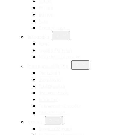
Aldina
Pessoa
Ποίηση
Ίψεν
Περισσότερα…
Φιλοσοφία
Νίτσε
Αρχαία ελληνική
Νεότερη – Σύγχρονη
Επιστημονικά Βιβλία
Οικονομία
Ψυχολογία
Παιδαγωγική
Κοινωνιολογία
Διδακτική
Τουριστικές Σπουδές
Περισσότερα…
Ιστορία
Αρχαία ελληνική