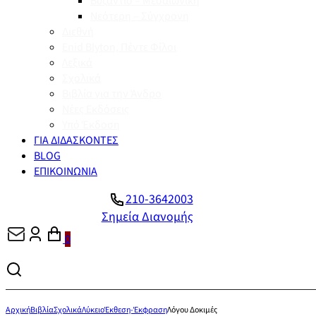
Βυζάντιο – Μεσαιωνική
Νεότερη – Σύγχρονη
Διεθνή
Enid Blyton, Πέντε Φίλοι
Λεξικά
Σχολικά
Βιβλία για την Άνδρο
Νέες Εκδόσεις
Υπό Έκδοση
ΓΙΑ ΔΙΔΑΣΚΟΝΤΕΣ
BLOG
ΕΠΙΚΟΙΝΩΝΙΑ
210-3642003
Σημεία Διανομής
0
Αρχική
Βιβλία
Σχολικά
Λύκειο
Έκθεση-Έκφραση
Λόγου Δοκιμές