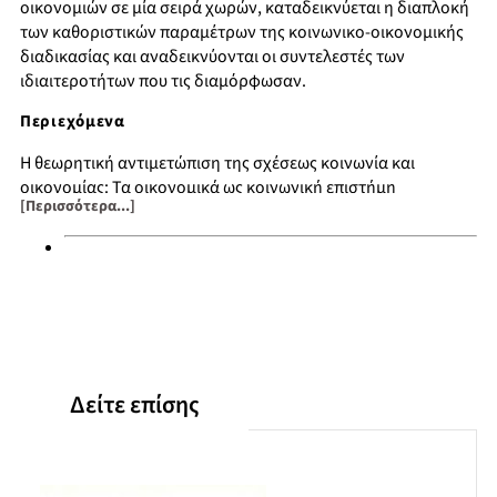
οικονομιών σε μία σειρά χωρών, καταδεικνύεται η διαπλοκή
των καθοριστικών παραμέτρων της κοινωνικο-οικονομικής
διαδικασίας και αναδεικνύονται οι συντελεστές των
ιδιαιτεροτήτων που τις διαμόρφωσαν.
Περιεχόμενα
Η θεωρητική αντιμετώπιση της σχέσεως κοινωνία και
οικονομίας: Τα οικονομικά ως κοινωνική επιστήμη
[Περισσότερα...]
Κοινωνιολογία της οικονομίας και κοινωνιολογία της
ανάπτυξης
Η κοινωνιολογική παράμετρος στις βασικές οικονομικές
σχολές
Το θεσμικό και οργανωτικό πλαίσιο της οικονομίας: Κράτος
και οικονομία
Πολιτισμικά στοιχεία και οικονομία
Πόλη και οικονομία
Δείτε επίσης
Η δυναμική της καπιταλιστικής μετάβασης ση Δυτική Ευρώπη
Σχηματισμός και χρησιμοποίηση του οικονομικού
πλεονάσματος – Η κοινωνιολογική της παράμετρος
Η οικονομία στο πλαίσιο της σοσιαλιστικής κοινωνίας