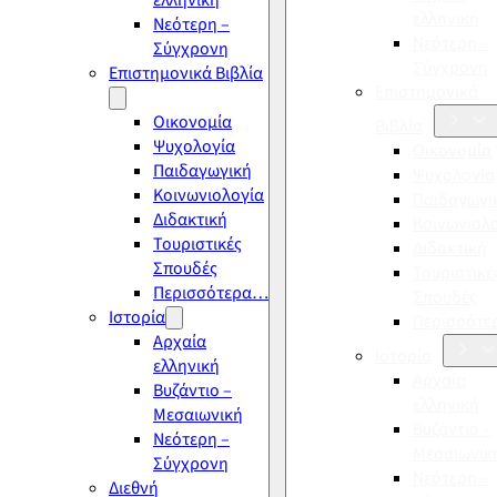
ελληνική
ελληνική
Νεότερη –
Νεότερη –
Σύγχρονη
Σύγχρονη
Επιστημονικά Βιβλία
Επιστημονικά
Οικονομία
Βιβλία
Ψυχολογία
Οικονομία
Παιδαγωγική
Ψυχολογία
Κοινωνιολογία
Παιδαγωγι
Διδακτική
Κοινωνιολ
Τουριστικές
Διδακτική
Σπουδές
Τουριστικέ
Περισσότερα…
Σπουδές
Ιστορία
Περισσότ
Αρχαία
Ιστορία
ελληνική
Αρχαία
Βυζάντιο –
ελληνική
Μεσαιωνική
Βυζάντιο –
Νεότερη –
Μεσαιωνικ
Σύγχρονη
Νεότερη –
Διεθνή