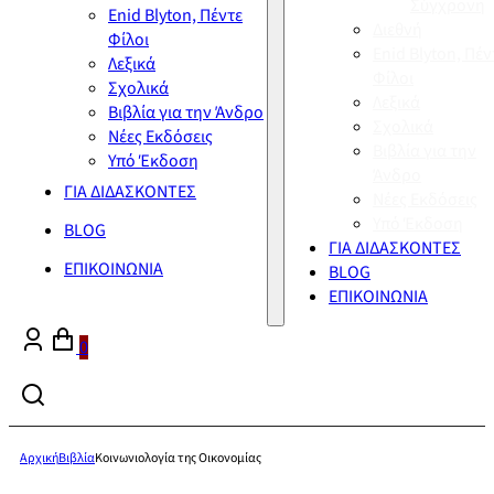
Σύγχρονη
Enid Blyton, Πέντε
Διεθνή
Φίλοι
Enid Blyton, Πέν
Λεξικά
Φίλοι
Σχολικά
Λεξικά
Βιβλία για την Άνδρο
Σχολικά
Νέες Εκδόσεις
Βιβλία για την
Υπό Έκδοση
Άνδρο
ΓΙΑ ΔΙΔΑΣΚΟΝΤΕΣ
Νέες Εκδόσεις
Υπό Έκδοση
BLOG
ΓΙΑ ΔΙΔΑΣΚΟΝΤΕΣ
ΕΠΙΚΟΙΝΩΝΙΑ
BLOG
ΕΠΙΚΟΙΝΩΝΙΑ
0
Αρχική
Βιβλία
Κοινωνιολογία της Οικονομίας