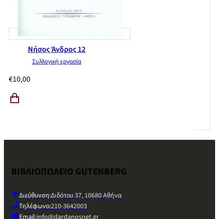
Νήσος Άνδρος 12
Συλλογική εργασία
€
10,00
ΒΙΒΛΙΟΠΩΛΕΙΟ GUTENBERG
Διεύθυνση:
Διδότου 37, 10680 Αθήνα
Τηλέφωνο:
210-3642003
Email:
info@dardanosnet.gr