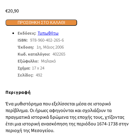
€
20,90
ΠΡΟΣΘΉΚΗ ΣΤΟ ΚΑΛΆΘΙ
Τυπωθήτω
Εκδόσεις:
978-960-402-265-6
ISBN:
1η, Μάιος 2006
Έκδοση:
402265
Κωδ. καταλόγου:
Μαλακό
Εξώφυλλο:
17 x 24
Σχήμα:
492
Σελίδες:
Περιγραφή
Ένα μυθιστόρημα που εξελίσσεται μέσα σε ιστορικό
περίβλημα. Οι ήρωες αφηγούνται και σχολιάζουν τα
πραγματικά ιστορικά δρώμενα της εποχής τους, χτίζοντας
έτσι μια ιστορική ανασκόπηση της περιόδου 1674-1738 στην
περιοχή της Μεσογείου.