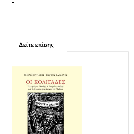
Στο έλεος του Καπουδάν πασά
Ούτος Κρεβελιέρος
Ανταμο ντε Κολμάρ
Μασσαλία
Σικελία
Επιτσροφή στο αρχιπέλαγος
Δείτε επίσης
Αστυπάλαια
Αρζαντιέρα
Αρχιπελαγίτικο μετάξι
Διαδρομές του Ταξιάρχη
Μεταξύ σφύρας και άκμονος
Ποιος νοιάζεται για τα μάρμαρα;
Το βλέμμα του αρχάγγελου ||Εκμυστηρεύσεις
Τζάνουν Χότζα
Από τα κρίνα στο δικέφαλλο
Επιλογικά
Χρονολογία ιστορικών προσώπων και γεγονότων
Βιβλιογραφία