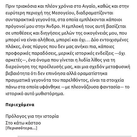
Πριν τριακόσια και πλέον χρόνια στο Αιγαίο, καθώς και στην
ευρύτερη περιοχή της Μεσογείου, διαδραματίζονται
συνταρακτικά γεγονότα, στα οποία εμπλέκονται κάποιοι
πρόγονοί μου στην Άνδρο. Η εμπλοκή τους αυτή βασίζεται
σε υποθέσεις και διηγήσεις μελών της οικογένειάς μου, που
μπορεί να είναι αλήθεια, μπορεί και όχι… Δύο εντοιχισμένες
πλάκες, ένας πύργος που δεν μας ανήκει πια, κάποιες
προφορικές παραδόσεις, μερικές ιστορικές ενδείξεις —όχι
αρκετές—, ένα όνομα που γίνεται η λυδία λίθος για τη
διερεύνηση της προέλευσής μας, και μια σχεδόν μεταφυσική
βεβαιότητα ότι δεν επινόησα αλλά οραματίστηκα
πραγματικά γεγονότα του παρελθόντος, είναι τα στοιχεία
πάνω στα οποία υφάνθηκε —με πλεονάζουσα φαντασία— το
ιστορικό αυτό μυθιστόρημα.
Περιεχόμενα
Πρόλογος για την ιστορία
Στο κάτω κάστρο
[Περισσότερα...]
Η ωραία Κρουζινα
Στον Κορθιανό πύργο