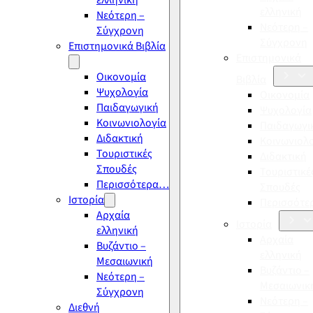
ελληνική
ελληνική
Νεότερη –
Νεότερη –
Σύγχρονη
Σύγχρονη
Επιστημονικά Βιβλία
Επιστημονικά
Οικονομία
Βιβλία
Ψυχολογία
Οικονομία
Παιδαγωγική
Ψυχολογία
Κοινωνιολογία
Παιδαγωγι
Διδακτική
Κοινωνιολ
Τουριστικές
Διδακτική
Σπουδές
Τουριστικέ
Περισσότερα…
Σπουδές
Ιστορία
Περισσότ
Αρχαία
Ιστορία
ελληνική
Αρχαία
Βυζάντιο –
ελληνική
Μεσαιωνική
Βυζάντιο –
Νεότερη –
Μεσαιωνικ
Σύγχρονη
Νεότερη –
Διεθνή