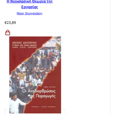
Η Νεοκλασική Θεωρία της
Εργασίας
Νίκος Θεοχαράκης
€
23,89