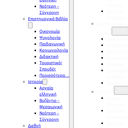
ελληνική
ελληνική
Νεότερη –
Νεότερη –
Σύγχρονη
Σύγχρονη
Επιστημονικά Βιβλία
Επιστημονικά
Οικονομία
Βιβλία
Ψυχολογία
Οικονομία
Παιδαγωγική
Ψυχολογία
Κοινωνιολογία
Παιδαγωγι
Διδακτική
Κοινωνιολ
Τουριστικές
Διδακτική
Σπουδές
Τουριστικέ
Περισσότερα…
Σπουδές
Ιστορία
Περισσότ
Αρχαία
Ιστορία
ελληνική
Αρχαία
Βυζάντιο –
ελληνική
Μεσαιωνική
Βυζάντιο –
Νεότερη –
Μεσαιωνικ
Σύγχρονη
Νεότερη –
Διεθνή