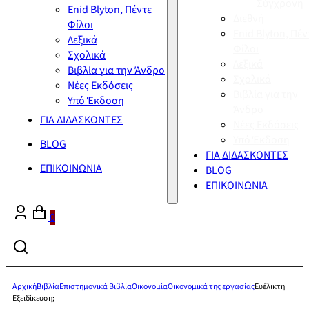
Σύγχρονη
Enid Blyton, Πέντε
Διεθνή
Φίλοι
Enid Blyton, Πέν
Λεξικά
Φίλοι
Σχολικά
Λεξικά
Βιβλία για την Άνδρο
Σχολικά
Νέες Εκδόσεις
Βιβλία για την
Υπό Έκδοση
Άνδρο
ΓΙΑ ΔΙΔΑΣΚΟΝΤΕΣ
Νέες Εκδόσεις
Υπό Έκδοση
BLOG
ΓΙΑ ΔΙΔΑΣΚΟΝΤΕΣ
ΕΠΙΚΟΙΝΩΝΙΑ
BLOG
ΕΠΙΚΟΙΝΩΝΙΑ
0
Αρχική
Βιβλία
Επιστημονικά Βιβλία
Οικονομία
Οικονομικά της εργασίας
Ευέλικτη
Εξειδίκευση;