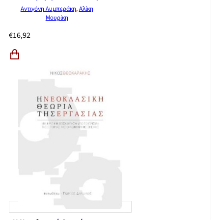
Αντιγόνη Λυμπεράκη
,
Αλίκη
Μουρίκη
€
16,92