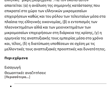
ελληνική “μικρή βιομηχανία”. Για τον σκοπό αυτόν
απαιτείται: (α) η ανάλυση της σημερινής κατάστασης που
επικρατεί στο χώρο των ελληνικών μικρομεσαίων
επιχειρήσεων καθώς και του ρόλου των τελευταίων μέσα στα
πλαίσια της ελληνικής οικονομίας, (β) ο εντοπισμός των
πλεονεκτημάτων αλλά και των μειονεκτημάτων των
μικρομεσαίων επιχειρήσεων στη διάρκεια της κρίσης, (γ) η
ερμηνεία της αναπτυξιακής τους εμπειρίας μέσα στο χρόνο
και, τέλος, (δ) η διατύπωση υποθέσεων σε σχέση με τις
μελλοντικές τους αναπτυξιακές προοπτικές και δυνατότητες.
Περιεχόμενα
Εισαγωγή
Θεωρητικές αναζητήσεις
[Περισσότερα...]
Η πολιτική οικονομία της μικρής βιομηχανίας στην Ελλάδα
Μελέτη περιπτώσεων κατά κλάδο (κλαδικές μελέτες)
Συμπεράσματα
Βιβλιογραφία