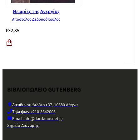
Θεωρίες της Ανεργίας
Απόστολος Δεδουσόπουλος
€
32,85
ΒΙΒΛΙΟΠΩΛΕΙΟ GUTENBERG
Διεύθυνση:
Διδότου 37, 10680 Αθήνα
Τηλέφωνο:
210-3642003
Email:
info@dardanosnet.gr
Σημεία Διανομής