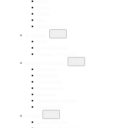
Aldina
Pessoa
Ποίηση
Ίψεν
Περισσότερα…
Φιλοσοφία
Νίτσε
Αρχαία ελληνική
Νεότερη – Σύγχρονη
Επιστημονικά Βιβλία
Οικονομία
Ψυχολογία
Παιδαγωγική
Κοινωνιολογία
Διδακτική
Τουριστικές Σπουδές
Περισσότερα…
Ιστορία
Αρχαία ελληνική