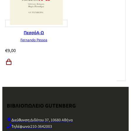
ΠεσσόΑ-Ω
Fernando Pessoa
€
9,00
ΒΙΒΛΙΟΠΩΛΕΙΟ GUTENBERG
Διεύθυνση:
Διδότου 37, 10680 Αθήνα
Τηλέφωνο:
210-3642003