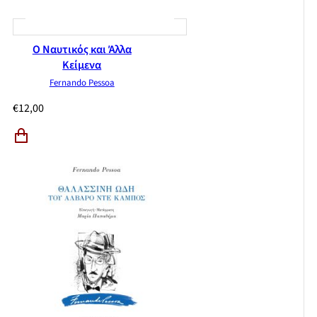
Ο Ναυτικός και Άλλα
Κείμενα
Fernando Pessoa
€
12,00