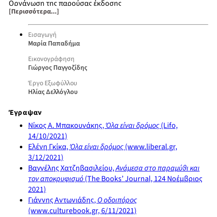
Οργάνωση της παρούσας έκδοσης
[Περισσότερα...]
Ο οδοιπόρος
Δομή του διηγήματος και σχεδιασμός της συνέχειάς του
Εισαγωγή
Μαρία Παπαδήμα
Εικονογράφηση
Γιώργος Παγγοζίδης
Έργο Εξωφύλλου
Ηλίας Δελλόγλου
Έγραψαν
Νίκος Α. Μπακουνάκης,
Όλα είναι δρόμος
(Lifo,
14/10/2021)
Ελένη Γκίκα,
Όλα είναι δρόμος
(www.liberal.gr,
3/12/2021)
Βαγγέλης Χατζηβασιλείου,
Ανάμεσα στο παραμύθι και
τον αποκρυφισμό
(The Books’ Journal, 124 Νοέμβριος
2021)
Γιάννης Αντωνιάδης,
Ο οδοιπόρος
(www.culturebook.gr, 6/11/2021)