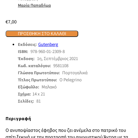
Μαρία Παπαδήμα
€
7,00
ΠΡΟΣΘΉΚΗ ΣΤΟ ΚΑΛΆΘΙ
Gutenberg
Εκδόσεις:
978-960-01-2309-8
ISBN:
1η, Σεπτέμβριος 2021
Έκδοση:
9581108
Κωδ. καταλόγου:
Πορτογαλικά
Γλώσσα Πρωτοτύπου:
O Pelegrino
Τίτλος Πρωτοτύπου:
Μαλακό
Εξώφυλλο:
14 x 21
Σχήμα:
81
Σελίδες:
Περιγραφή
Ο ανυποψίαστος έφηβος που ζει ανέμελα στο πατρικό του
σπίτι ξεκινά με την προτροπή του αινιγματικού Άντρα με τα