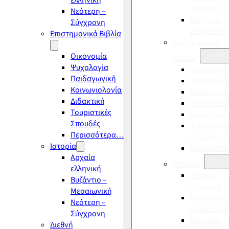
ελληνική
ελληνική
Νεότερη –
Νεότερη –
Σύγχρονη
Σύγχρονη
Επιστημονικά Βιβλία
Επιστημονικά
Οικονομία
Βιβλία
Ψυχολογία
Οικονομία
Παιδαγωγική
Ψυχολογία
Κοινωνιολογία
Παιδαγωγι
Διδακτική
Κοινωνιολ
Τουριστικές
Διδακτική
Σπουδές
Τουριστικέ
Περισσότερα…
Σπουδές
Ιστορία
Περισσότ
Αρχαία
Ιστορία
ελληνική
Αρχαία
Βυζάντιο –
ελληνική
Μεσαιωνική
Βυζάντιο –
Νεότερη –
Μεσαιωνικ
Σύγχρονη
Νεότερη –
Διεθνή