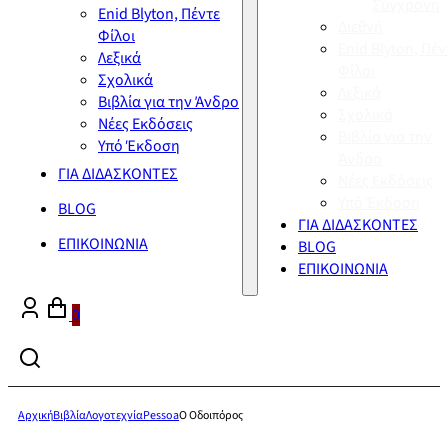
Σύγχρονη
Enid Blyton, Πέντε
Διεθνή
Φίλοι
Enid Blyton, Πέν
Λεξικά
Φίλοι
Σχολικά
Λεξικά
Βιβλία για την Άνδρο
Σχολικά
Νέες Εκδόσεις
Βιβλία για την
Υπό Έκδοση
Άνδρο
ΓΙΑ ΔΙΔΑΣΚΟΝΤΕΣ
Νέες Εκδόσεις
Υπό Έκδοση
BLOG
ΓΙΑ ΔΙΔΑΣΚΟΝΤΕΣ
ΕΠΙΚΟΙΝΩΝΙΑ
BLOG
ΕΠΙΚΟΙΝΩΝΙΑ
0
Αρχική
Βιβλία
Λογοτεχνία
Pessoa
Ο Οδοιπόρος