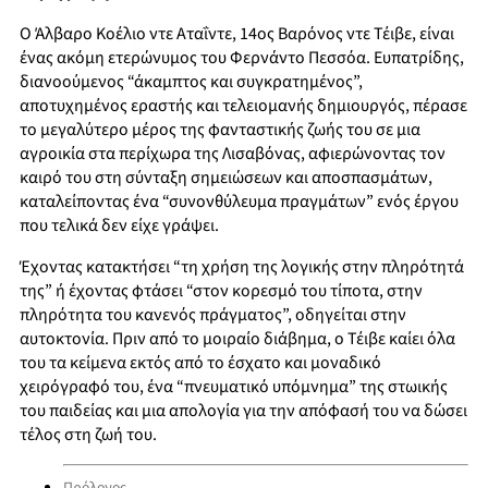
Ο Άλβαρο Κοέλιο ντε Αταΐντε, 14ος Βαρόνος ντε Τέιβε, είναι
ένας ακόμη ετερώνυμος του Φερνάντο Πεσσόα. Ευπατρίδης,
διανοούμενος “άκαμπτος και συγκρατημένος”,
αποτυχημένος εραστής και τελειομανής δημιουργός, πέρασε
το μεγαλύτερο μέρος της φανταστικής ζωής του σε μια
αγροικία στα περίχωρα της Λισαβόνας, αφιερώνοντας τον
καιρό του στη σύνταξη σημειώσεων και αποσπασμάτων,
καταλείποντας ένα “συνονθύλευμα πραγμάτων” ενός έργου
που τελικά δεν είχε γράψει.
Έχοντας κατακτήσει “τη χρήση της λογικής στην πληρότητά
της” ή έχοντας φτάσει “στον κορεσμό του τίποτα, στην
πληρότητα του κανενός πράγματος”, οδηγείται στην
αυτοκτονία. Πριν από το μοιραίο διάβημα, ο Τέιβε καίει όλα
του τα κείμενα εκτός από το έσχατο και μοναδικό
χειρόγραφό του, ένα “πνευματικό υπόμνημα” της στωικής
του παιδείας και μια απολογία για την απόφασή του να δώσει
τέλος στη ζωή του.