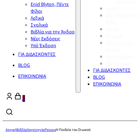
Σύγχρονη
Enid Blyton, Πέντε
Διεθνή
Φίλοι
Enid Blyton, Πέν
Λεξικά
Φίλοι
Σχολικά
Λεξικά
Βιβλία για την Άνδρο
Σχολικά
Νέες Εκδόσεις
Βιβλία για την
Υπό Έκδοση
Άνδρο
ΓΙΑ ΔΙΔΑΣΚΟΝΤΕΣ
Νέες Εκδόσεις
Υπό Έκδοση
BLOG
ΓΙΑ ΔΙΔΑΣΚΟΝΤΕΣ
ΕΠΙΚΟΙΝΩΝΙΑ
BLOG
ΕΠΙΚΟΙΝΩΝΙΑ
0
Αρχική
Βιβλία
Λογοτεχνία
Pessoa
Η Παιδεία του Στωικού