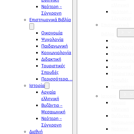
ελληνική
ελληνική
Νεότερη –
Νεότερη –
Σύγχρονη
Σύγχρονη
Επιστημονικά Βιβλία
Επιστημονικά
Οικονομία
Βιβλία
Ψυχολογία
Οικονομία
Παιδαγωγική
Ψυχολογία
Κοινωνιολογία
Παιδαγωγι
Διδακτική
Κοινωνιολ
Τουριστικές
Διδακτική
Σπουδές
Τουριστικέ
Περισσότερα…
Σπουδές
Ιστορία
Περισσότ
Αρχαία
Ιστορία
ελληνική
Αρχαία
Βυζάντιο –
ελληνική
Μεσαιωνική
Βυζάντιο –
Νεότερη –
Μεσαιωνικ
Σύγχρονη
Νεότερη –
Διεθνή