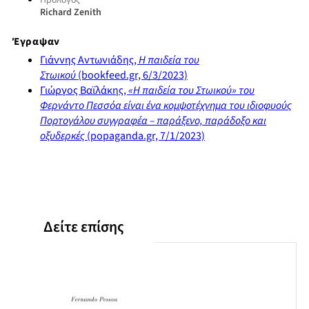
Πρόλογος
Richard Zenith
Έγραψαν
Γιάννης Αντωνιάδης,
Η παιδεία του
Στωικού
(bookfeed.gr, 6/3/2023)
Γιώργος Βαϊλάκης,
«Η παιδεία του Στωικού» του
Φερνάντο Πεσσόα είναι ένα κομψοτέχνημα του ιδιοφυούς
Πορτογάλου συγγραφέα – παράξενο, παράδοξο και
οξυδερκές
(popaganda.gr, 7/1/2023)
Δείτε επίσης