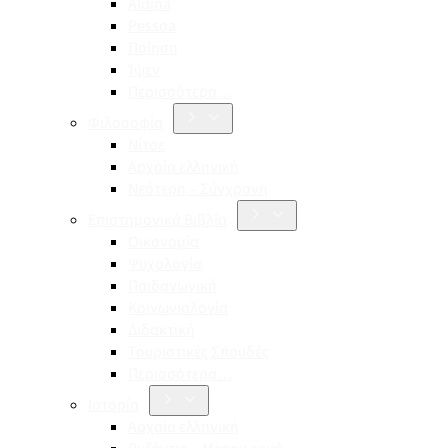
Aldina
Pessoa
Ποίηση
Ίψεν
Περισσότερα…
Φιλοσοφία
Νίτσε
Αρχαία ελληνική
Νεότερη – Σύγχρονη
Επιστημονικά Βιβλία
Οικονομία
Ψυχολογία
Παιδαγωγική
Κοινωνιολογία
Διδακτική
Τουριστικές Σπουδές
Περισσότερα…
Ιστορία
Αρχαία ελληνική