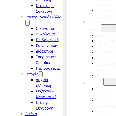
ελληνική
ελληνική
Νεότερη –
Νεότερη –
Σύγχρονη
Σύγχρονη
Επιστημονικά Βιβλία
Επιστημονικά
Οικονομία
Βιβλία
Ψυχολογία
Οικονομία
Παιδαγωγική
Ψυχολογία
Κοινωνιολογία
Παιδαγωγι
Διδακτική
Κοινωνιολ
Τουριστικές
Διδακτική
Σπουδές
Τουριστικέ
Περισσότερα…
Σπουδές
Ιστορία
Περισσότ
Αρχαία
Ιστορία
ελληνική
Αρχαία
Βυζάντιο –
ελληνική
Μεσαιωνική
Βυζάντιο –
Νεότερη –
Μεσαιωνικ
Σύγχρονη
Νεότερη –
Διεθνή