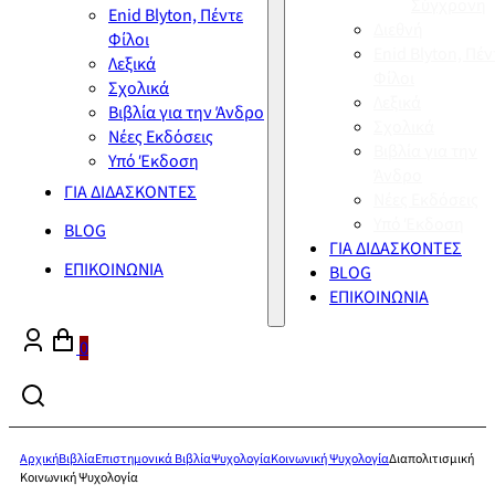
Σύγχρονη
Enid Blyton, Πέντε
Διεθνή
Φίλοι
Enid Blyton, Πέν
Λεξικά
Φίλοι
Σχολικά
Λεξικά
Βιβλία για την Άνδρο
Σχολικά
Νέες Εκδόσεις
Βιβλία για την
Υπό Έκδοση
Άνδρο
ΓΙΑ ΔΙΔΑΣΚΟΝΤΕΣ
Νέες Εκδόσεις
Υπό Έκδοση
BLOG
ΓΙΑ ΔΙΔΑΣΚΟΝΤΕΣ
ΕΠΙΚΟΙΝΩΝΙΑ
BLOG
ΕΠΙΚΟΙΝΩΝΙΑ
0
Αρχική
Βιβλία
Επιστημονικά Βιβλία
Ψυχολογία
Κοινωνική Ψυχολογία
Διαπολιτισμική
Κοινωνική Ψυχολογία