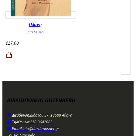
Πλάνη
Juri Felsen
€
17,00
ΒΙΒΛΙΟΠΩΛΕΙΟ GUTENBERG
Διεύθυνση:
Διδότου 37, 10680 Αθήνα
Τηλέφωνο:
210-3642003
Email:
info@dardanosnet.gr
Σημεία Διανομής