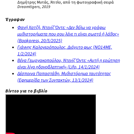
Δημήτρης Μυτάς,
Άτιτλο
, από τη φωτογραφική σειρά
Dreamtigers, 2019
Έγραψαν
Φανή Χατζή,
Ντενίζ Όντε: «Δεν θέλω να γράφω
μυθιστορήματα που σου λένε τι είναι σωστό ή λάθος»
(Bookpress, 20/5/2025)
Γιάννης Καλογερόπουλος,
Διάχυτο φως
(NO14ME,
1/2/2024)
Βένα Γεωργακοπούλου,
Ντενίζ Όντε: «Αυτή η ερώτηση
είναι λίγο ηδονοβλεπτική»
(Lifo, 14/1/2024)
Δέσποινα Παπαστάθη,
Μυθιστόρημα ταυτότητας
(Εφημερίδα των Συντακτών, 13/1/2024)
Βίντεο για το βιβλίο