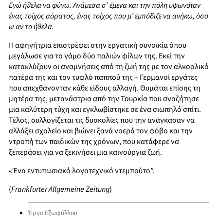
Εγώ ήθελα να φύγω. Ανάμεσα σ’ έμενα και την πόλη υψωνόταν
ένας τοίχος αόρατος, ένας τοίχος που μ’ εμπόδιζε να ανήκω, όσο
κι αν το ήθελα.
Η αφηγήτρια επιστρέφει στην εργατική συνοικία όπου
μεγάλωσε για το γάμο δύο παλιών φίλων της. Εκεί την
κατακλύζουν οι αναμνήσεις από τη ζωή της με τον αλκοολικό
πατέρα της και τον τυφλό παππού της – Γερμανοί εργάτες
που απεχθάνονταν κάθε είδους αλλαγή. Θυμάται επίσης τη
μητέρα της, μετανάστρια από την Τουρκία που αναζήτησε
μια καλύτερη τύχη και εγκλωβίστηκε σε ένα σιωπηλό σπίτι.
Τέλος, συλλογίζεται τις δυσκολίες που την ανάγκασαν να
αλλάξει σχολείο και βιώνει ξανά νοερά τον φόβο και την
ντροπή των παιδικών της χρόνων, που κατάφερε να
ξεπεράσει για να ξεκινήσει μια καινούργια ζωή.
«Ένα εντυπωσιακό λογοτεχνικό ντεμπούτο”.
(
Frankfurter Allgemeine Zeitung
)
Έργο Εξωφύλλου