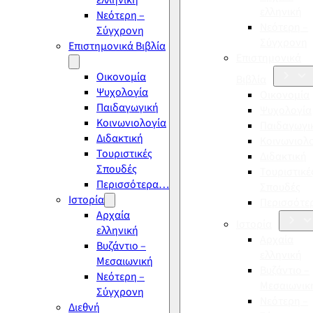
ελληνική
ελληνική
Νεότερη –
Νεότερη –
Σύγχρονη
Σύγχρονη
Επιστημονικά Βιβλία
Επιστημονικά
Οικονομία
Βιβλία
Ψυχολογία
Οικονομία
Παιδαγωγική
Ψυχολογία
Κοινωνιολογία
Παιδαγωγι
Διδακτική
Κοινωνιολ
Τουριστικές
Διδακτική
Σπουδές
Τουριστικέ
Περισσότερα…
Σπουδές
Ιστορία
Περισσότ
Αρχαία
Ιστορία
ελληνική
Αρχαία
Βυζάντιο –
ελληνική
Μεσαιωνική
Βυζάντιο –
Νεότερη –
Μεσαιωνικ
Σύγχρονη
Νεότερη –
Διεθνή