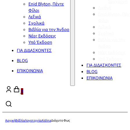
Σύγχρονη
Enid Blyton, Πέντε
Διεθνή
Φίλοι
Enid Blyton, Πέν
Λεξικά
Φίλοι
Σχολικά
Λεξικά
Βιβλία για την Άνδρο
Σχολικά
Νέες Εκδόσεις
Βιβλία για την
Υπό Έκδοση
Άνδρο
ΓΙΑ ΔΙΔΑΣΚΟΝΤΕΣ
Νέες Εκδόσεις
Υπό Έκδοση
BLOG
ΓΙΑ ΔΙΔΑΣΚΟΝΤΕΣ
ΕΠΙΚΟΙΝΩΝΙΑ
BLOG
ΕΠΙΚΟΙΝΩΝΙΑ
0
Αρχική
Βιβλία
Λογοτεχνία
Aldina
Διάχυτο Φως